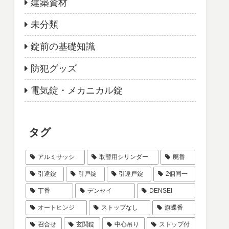
建築資材
未分類
錠前の基礎知識
防犯グッズ
電気錠・メカニカル錠
タグ
アルミサッシ
取替用シリンダー
廃番
引違錠
引戸錠
引違戸錠
2個同一
丁番
デンセイ
DENSEI
オートヒンジ
ストップなし
旗蝶番
召合せ
玄関錠
中心吊り
ストップ付