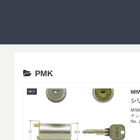
PMK
MI
MCY
シ
MI
テン
No.