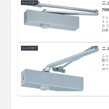
ニュ
ニュースター
700
ニュ
トッ
ク 
日本
ニュ
ニュースター
ニュ
型ス
ェッ
ロー