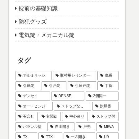
錠前の基礎知識
防犯グッズ
電気錠・メカニカル錠
タグ
アルミサッシ
取替用シリンダー
廃番
引違錠
引戸錠
引違戸錠
丁番
デンセイ
DENSEI
2個同一
オートヒンジ
ストップなし
旗蝶番
召合せ
玄関錠
中心吊り
ストップ付
パラレル型
自由開き
戸先
MIWA
TX
TTX
一方開き
U9