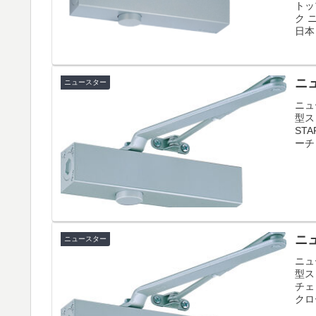
トッ
ク 
日本
ニュ
ニュースター
ニュ
型ス
ST
ーチ
ニュ
ニュースター
ニュ
型ス
チェ
クロ