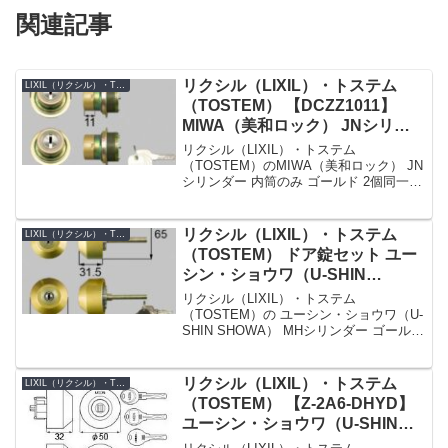
関連記事
リクシル（LIXIL）・トステム
LIXIL（リクシル）・TOSTEM（トステム）
（TOSTEM） 【DCZZ1011】
MIWA（美和ロック） JNシリン
ダー 玄関ドア用 内筒のみ ゴール
リクシル（LIXIL）・トステム
ド 2個同一
（TOSTEM）のMIWA（美和ロック） JN
シリンダー 内筒のみ ゴールド 2個同一
【DCZZ1011】です。シリンダーの仕様シ
リンダー品番DCZZ1011シリンダーの色ゴ
ールドセット内容本体×2、キー×5...
リクシル（LIXIL）・トステム
LIXIL（リクシル）・TOSTEM（トステム）
（TOSTEM） ドア錠セット ユー
シン・ショウワ（U-SHIN
SHOWA） MHシリンダー 玄関ド
リクシル（LIXIL）・トステム
ア用 ゴールド 2個同一
（TOSTEM）の ユーシン・ショウワ（U-
SHIN SHOWA） MHシリンダー ゴールド
[DGZZ1033]
2個同一【DGZZ1033】です。シリンダー
の仕様シリンダー品番DGZZ1033シリン
ダーの色ゴールド(鍵穴上部の...
リクシル（LIXIL）・トステム
LIXIL（リクシル）・TOSTEM（トステム）
（TOSTEM） 【Z-2A6-DHYD】
ユーシン・ショウワ（U-SHIN
SHOWA）WXシリンダー