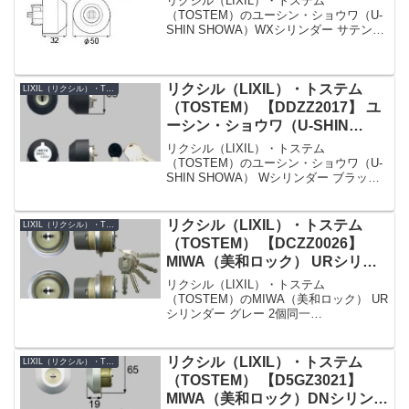
リクシル（LIXIL）・トステム
C.C.23.5 玄関ドア用 サテンゴー
（TOSTEM）のユーシン・ショウワ（U-
SHIN SHOWA）WXシリンダー サテンゴ
ルド 2個同一
ールド 2個同一【Z-2A6-DHYD】です。シ
リンダーの仕様シリンダー品番Z-2A6-
DHYDシリンダーの色サテンゴー...
リクシル（LIXIL）・トステム
LIXIL（リクシル）・TOSTEM（トステム）
（TOSTEM） 【DDZZ2017】 ユ
ーシン・ショウワ（U-SHIN
SHOWA） Wシリンダー 玄関ド
リクシル（LIXIL）・トステム
ア用 ブラック 2個同一
（TOSTEM）のユーシン・ショウワ（U-
SHIN SHOWA） Wシリンダー ブラック
2個同一【DDZZ2017】です。シリンダー
の仕様シリンダー品番DDZZ2017シリン
ダーの色ブラックセット内容本体×...
リクシル（LIXIL）・トステム
LIXIL（リクシル）・TOSTEM（トステム）
（TOSTEM） 【DCZZ0026】
MIWA（美和ロック） URシリン
ダー 玄関ドア用 グレー 内筒のみ
リクシル（LIXIL）・トステム
2個同一
（TOSTEM）のMIWA（美和ロック） UR
シリンダー グレー 2個同一
【DCZZ0026】です。シリンダーの仕様
シリンダー品番DCZZ0026シリンダーの
色グレーセット内容本体×2、キー×5、取
リクシル（LIXIL）・トステム
LIXIL（リクシル）・TOSTEM（トステム）
付ネジセッ...
（TOSTEM） 【D5GZ3021】
MIWA（美和ロック）DNシリンダ