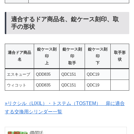
適合するドア商品名、錠ケース刻印、取
手の形状
錠ケース刻
錠ケース刻
錠ケース刻
適合ドア商品
取手形
印
印
印
名
状
上
取手
下
エスキューブ
QDD835
QDC151
QDC19
ウィコット
QDD835
QDC151
QDC19
»リクシル（LIXIL）・トステム（TOSTEM） 扉に適合
する交換用シリンダー一覧