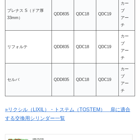
カー
プレナス S（ドア厚
ブ
QDD835
QDC18
QDC19
33mm）
アー
チ
カー
ブ
リフォルテ
QDD835
QDC18
QDC19
アー
チ
カー
ブ
セルバ
QDD835
QDC18
QDC19
アー
チ
»リクシル（LIXIL）・トステム（TOSTEM） 扉に適合
する交換用シリンダー一覧