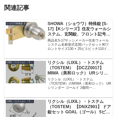
関連記事
SHOWA（ショウワ）特殊錠 [S-
ショウワ特殊錠 S
17]【Kシリーズ】住友ウォールシ
ステム、玄関錠、フロント記号
IS-901
商品名S-17サッシメーカー住友ウォール
システム名称形式玄関バックセット90フ
ロントサイズ130 × 25ビスピッチ110ドア
厚25 〜 30フロント形状フロント記号IS-
901備考SHOWA ユーシンショウワ 玄関
錠 ドアノブ 交換 握り...
リクシル（LIXIL）・トステム
LIXIL（リクシル）・TOSTEM（トステム）
（TOSTEM） 【DCZZ0017】
MIWA（美和ロック） URシリン
ダー 玄関ドア用 ゴールド 2個同
リクシル（LIXIL）・トステム
一
（TOSTEM）のMIWA（美和ロック） UR
シリンダー ゴールド 2個同一
【DCZZ0017】です。シリンダーの仕様
シリンダー品番DCZZ0017シリンダーの
色ゴールドセット内容本体×2、キー×5K
リクシル（LIXIL）・トステム
LIXIL（リクシル）・TOSTEM（トステム）
シリーズ...
（TOSTEM） 【DNXZ901】 ドア
錠セット GOAL（ゴール） 5ピン