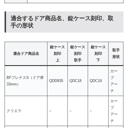
適合するドア商品名、錠ケース刻印、取
手の形状
錠ケース
錠ケース
錠ケース
取手
適合ドア商品名
刻印
刻印
刻印
形状
上
取手
下
カー
BFプレナスS（ドア厚
ブ
QDD835
QDC18
QDC19
33mm）
アー
チ
カー
ブ
クリエラ
–
–
–
アー
チ