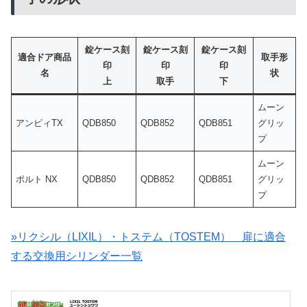
錠ケース刻
錠ケース刻
錠ケース刻
適合ドア商品
取手形
印
印
印
名
状
上
取手
下
ムーン
アンビィTX
QDB850
QDB852
QDB851
グリッ
プ
ムーン
ポルト NX
QDB850
QDB852
QDB851
グリッ
プ
»リクシル（LIXIL）・トステム（TOSTEM） 扉に適合
する交換用シリンダー一覧