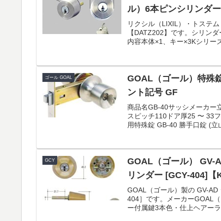
ル）6本ピンシリンダー
リクシル（LIXIL）・トステ
【DATZ202】です。シリン
内容本体×1、キー×3Kシリーズ
GOAL（ゴール）特殊錠
ゴール GOAL
ント記号 GF
商品名GB-40サッシメーカー
スピッチ110ドア厚25 〜 3
用特殊錠 GB-40 勝手口錠 (立山
GOAL（ゴール） GV-A
GCY
リンダー [GCY-404]
GOAL（ゴール）製の GV-AD
404］です。メーカーGOA
ー付属鍵3本色・仕上ヘアーライ