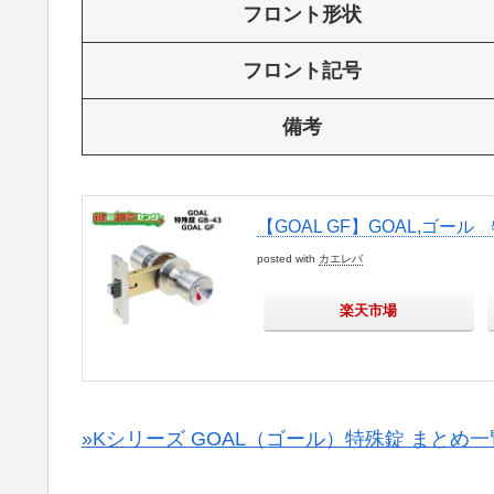
フロント形状
フロント記号
備考
【GOAL GF】GOAL,ゴール 特
posted with
カエレバ
楽天市場
»Kシリーズ GOAL（ゴール）特殊錠 まとめ一