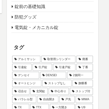
錠前の基礎知識
防犯グッズ
電気錠・メカニカル錠
タグ
アルミサッシ
取替用シリンダー
廃番
引違錠
引戸錠
引違戸錠
丁番
デンセイ
DENSEI
2個同一
オートヒンジ
ストップなし
旗蝶番
召合せ
玄関錠
中心吊り
ストップ付
パラレル型
自由開き
戸先
MIWA
TX
TTX
一方開き
U9