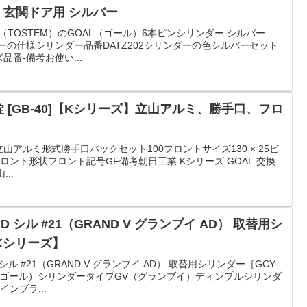
 玄関ドア用 シルバー
ム（TOSTEM）のGOAL（ゴール）6本ピンシリンダー シルバー
ダーの仕様シリンダー品番DATZ202シリンダーの色シルバーセット
品番-備考お使い...
 [GB-40]【Kシリーズ】立山アルミ、勝手口、フロ
立山アルミ形式勝手口バックセット100フロントサイズ130 × 25ビ
3フロント形状フロント記号GF備考朝日工業 Kシリーズ GOAL 交換
...
D シル #21（GRAND V グランブイ AD） 取替用シ
【Kシリーズ】
 シル #21（GRAND V グランブイ AD） 取替用シリンダー［GCY-
L（ゴール）シリンダータイプGV（グランブイ）ディンプルシリンダ
ンブラ...