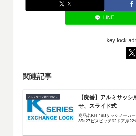
X
LINE
key-lock
関連記事
【廃番】アルミサッシ用引
アルミサッシ用引違錠 KH
せ、スライド式
商品名KH-48Bサッシメー
85×27ビスピッチ62ドア厚