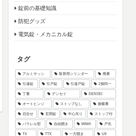
錠前の基礎知識
防犯グッズ
電気錠・メカニカル錠
タグ
アルミサッシ
取替用シリンダー
廃番
引違錠
引戸錠
引違戸錠
2個同一
丁番
デンセイ
DENSEI
オートヒンジ
ストップなし
旗蝶番
召合せ
玄関錠
中心吊り
ストップ付
パラレル型
自由開き
MIWA
戸先
TX
TTX
一方開き
U9