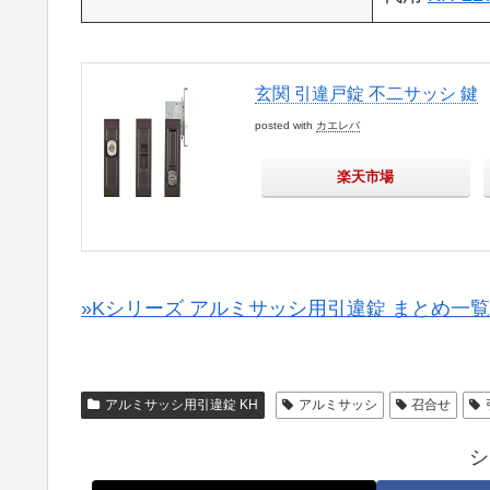
玄関 引違戸錠 不二サッシ 鍵
posted with
カエレバ
楽天市場
»Kシリーズ アルミサッシ用引違錠 まとめ一覧
アルミサッシ用引違錠 KH
アルミサッシ
召合せ
シ