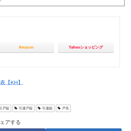
Amazon
Yahooショッピング
表【KH】
引戸錠
引違戸錠
引違錠
戸先
ェアする