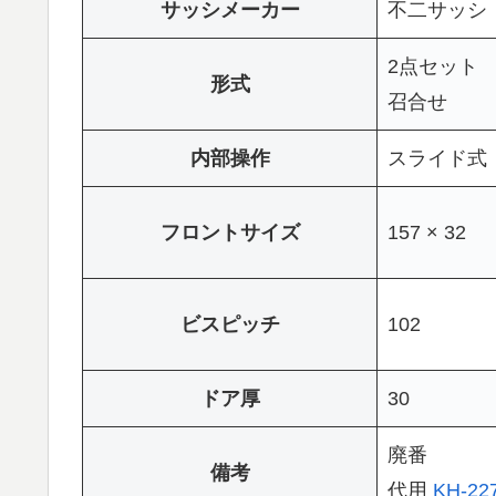
サッシメーカー
不二サッシ
2点セット
形式
召合せ
内部操作
スライド式
フロントサイズ
157 × 32
ビスピッチ
102
ドア厚
30
廃番
備考
代用
KH-22