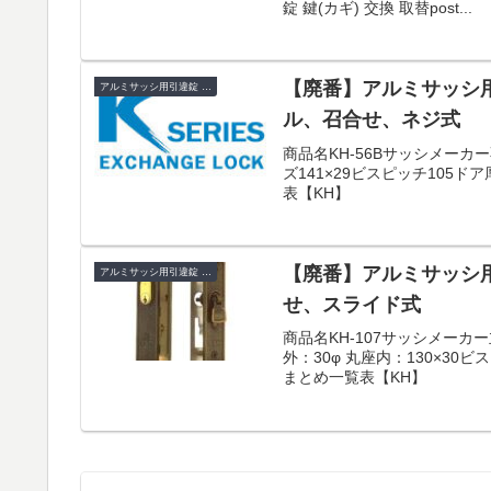
錠 鍵(カギ) 交換 取替post...
【廃番】アルミサッシ用引
アルミサッシ用引違錠 KH
ル、召合せ、ネジ式
商品名KH-56Bサッシメー
ズ141×29ビスピッチ105ド
表【KH】
【廃番】アルミサッシ用引
アルミサッシ用引違錠 KH
せ、スライド式
商品名KH-107サッシメー
外：30φ 丸座内：130×30
まとめ一覧表【KH】