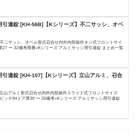
違錠 [KH-56B]【Kシリーズ】不二サッシ、オベ
カー不二サッシ、オベル形式召合せ内外内部操作ネジ式フロントサイ
ア厚27 〜 32備考廃番»Kシリーズ アルミサッシ用引違錠 まとめ一覧
違錠 [KH-107]【Kシリーズ】立山アルミ、召合
カー立山アルミ形式召合せ内外内部操作スライド式フロントサイズ
ビスピッチ94ドア厚30 〜 35備考»Kシリーズ アルミサッシ用引違錠