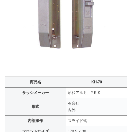
商品名
KH-70
サッシメーカー
昭和アルミ、Y.K.K.
召合せ
形式
内外
内部操作
スライド式
フロントサイズ
170.5 × 30