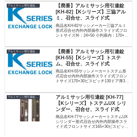
備考廃番代用 KH-2...
【廃番】アルミサッシ用引違錠
アルミサッシ用引違錠 KH
[KH-82]【Kシリーズ】三協アル
ミ、召合せ、スライド式
商品名KH-82サッシメーカー三協アルミ
形式召合せ内外内部操作スライド式フロ
ントサイズ外：24×50 小判座内：170×32
ビスピッチ100ドア厚30備考廃番代用 KH-
149»Kシリーズ アルミサッシ用引違錠 ま
とめ一覧表【KH】
【廃番】アルミサッシ用引違錠
アルミサッシ用引違錠 KH
[KH-55]【Kシリーズ】トステ
ム、召合せ、スライド式
商品名KH-55サッシメーカートステム形
式召合せ内外内部操作スライド式フロン
トサイズ170×30ビスピッチ130ドア厚31
備考廃番»Kシリーズ アルミサッシ用引違
錠 まとめ一覧表【KH】
アルミサッシ用引違錠 [KH-77]
アルミサッシ用引違錠 KH
【Kシリーズ】トステムUX シリ
ンダー、召合せ、スライド式
商品名KH-77サッシメーカートステムUX
シリンダー形式召合せ内外内部操作スラ
イド式フロントサイズ165×30ビスピッチ
100ドア厚32備考KH-77 トステムUXシリ
ンダーアルミサッシ用引違錠 玄関 鍵(カ