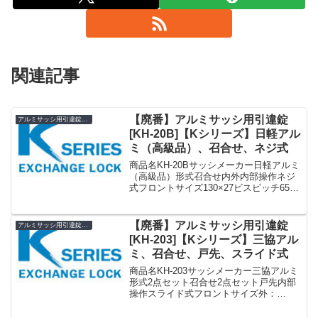
関連記事
【廃番】アルミサッシ用引違錠
アルミサッシ用引違錠 KH
[KH-20B]【Kシリーズ】日軽アル
ミ（高級品）、召合せ、ネジ式
商品名KH-20Bサッシメーカー日軽アルミ
（高級品）形式召合せ内外内部操作ネジ
式フロントサイズ130×27ビスピッチ65ド
ア厚25備考廃番»Kシリーズ アルミサッシ
用引違錠 まとめ一覧表【KH】
【廃番】アルミサッシ用引違錠
アルミサッシ用引違錠 KH
[KH-203]【Kシリーズ】三協アル
ミ、召合せ、戸先、スライド式
商品名KH-203サッシメーカー三協アルミ
形式2点セット召合せ2点セット戸先内部
操作スライド式フロントサイズ外：
140×28内：140×31140×20(85×18)ビスピ
ッチ110化粧座：124ケース：73ドア厚30