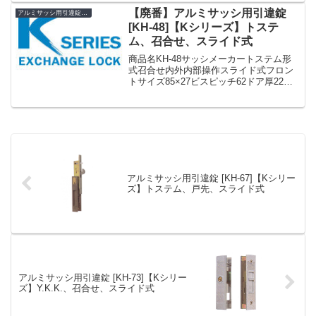
ギ) 交換 取替え MIWA ...
【廃番】アルミサッシ用引違錠
アルミサッシ用引違錠 KH
[KH-48]【Kシリーズ】トステ
ム、召合せ、スライド式
商品名KH-48サッシメーカートステム形
式召合せ内外内部操作スライド式フロン
トサイズ85×27ビスピッチ62ドア厚22備
考廃番»Kシリーズ アルミサッシ用引違錠
まとめ一覧表【KH】
アルミサッシ用引違錠 [KH-67]【Kシリー
ズ】トステム、戸先、スライド式
アルミサッシ用引違錠 [KH-73]【Kシリー
ズ】Y.K.K.、召合せ、スライド式