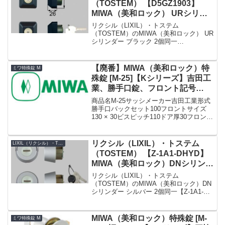
（TOSTEM） 【D5GZ1903】
MIWA（美和ロック） URシリン
ダー 玄関ドア用 ブラック 2個同
リクシル（LIXIL）・トステム
一
（TOSTEM）のMIWA（美和ロック） UR
シリンダー ブラック 2個同一
【D5GZ1903】です。シリンダーの仕様
シリンダー品番D5GZ1903シリンダーの
色ブラックセット内容本体×2、キー×5K
【廃番】MIWA（美和ロック）特
ミワ特殊錠 M
シリーズ...
殊錠 [M-25]【Kシリーズ】吉田工
業、勝手口錠、フロント記号
HBZSP-3
商品名M-25サッシメーカー吉田工業形式
勝手口バックセット100フロントサイズ
130 × 30ビスピッチ110ドア厚30フロント
形状フロント記号HBZSP-3備考廃番代用
M-86»Kシリーズ MIWA（美和ロック）特
殊錠 まとめ一覧表【M...
リクシル（LIXIL）・トステム
LIXIL（リクシル）・TOSTEM（トステム）
（TOSTEM） 【Z-1A1-DHYD】
MIWA（美和ロック）DNシリンダ
ー 玄関ドア用 シルバー 2個同一
リクシル（LIXIL）・トステム
（TOSTEM）のMIWA（美和ロック）DN
シリンダー シルバー 2個同一【Z-1A1-
DHYD】です。シリンダーの仕様シリン
ダー品番Z-1A1-DHYDシリンダーの色シ
ルバーセット内容本体×2、キー×5Kシ...
MIWA（美和ロック）特殊錠 [M-
ミワ特殊錠 M