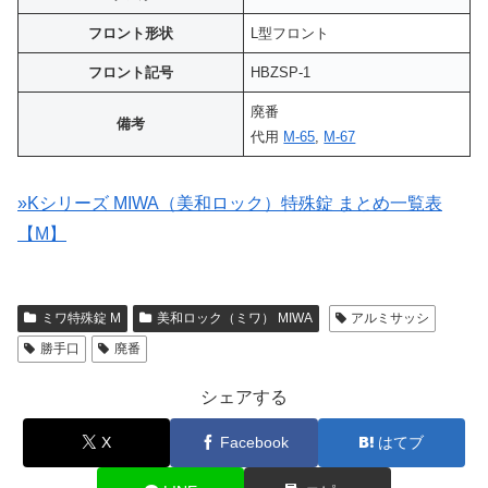
フロント形状
L型フロント
フロント記号
HBZSP-1
廃番
備考
代用
M-65
,
M-67
»Kシリーズ MIWA（美和ロック）特殊錠 まとめ一覧表
【M】
ミワ特殊錠 M
美和ロック（ミワ） MIWA
アルミサッシ
勝手口
廃番
シェアする
X
Facebook
はてブ