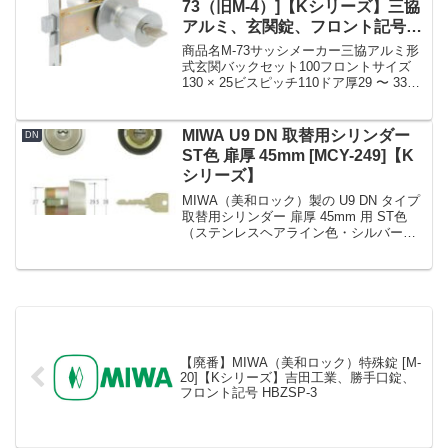
73（旧M-4）]【Kシリーズ】三協
アルミ、玄関錠、フロント記号
145A
商品名M-73サッシメーカー三協アルミ形
式玄関バックセット100フロントサイズ
130 × 25ビスピッチ110ドア厚29 〜 33フ
ロント形状フロント記号145A備考
【MIWA 145A】MIWA,美和ロック 特殊
錠 M-73 MIWA 1...
MIWA U9 DN 取替用シリンダー
DN
ST色 扉厚 45mm [MCY-249]【K
シリーズ】
MIWA（美和ロック）製の U9 DN タイプ
取替用シリンダー 扉厚 45mm 用 ST色
（ステンレスヘアライン色・シルバー
色）です。K シリーズでの商品名 No. は
MCY-249 です。戸厚 (DT : Door
Thickness)...
【廃番】MIWA（美和ロック）特殊錠 [M-
20]【Kシリーズ】吉田工業、勝手口錠、
フロント記号 HBZSP-3