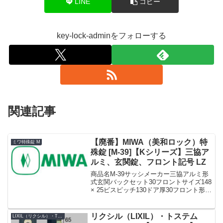
LINE
コピー
key-lock-adminをフォローする
関連記事
【廃番】MIWA（美和ロック）特
ミワ特殊錠 M
殊錠 [M-39]【Kシリーズ】三協ア
ルミ、玄関錠、フロント記号 LZ
商品名M-39サッシメーカー三協アルミ形
式玄関バックセット30フロントサイズ148
× 25ビスピッチ130ドア厚30フロント形状
フロント記号LZ（レバー）備考廃番»Kシ
リーズ MIWA（美和ロック）特殊錠 まと
め一覧表【M】
リクシル（LIXIL）・トステム
LIXIL（リクシル）・TOSTEM（トステム）