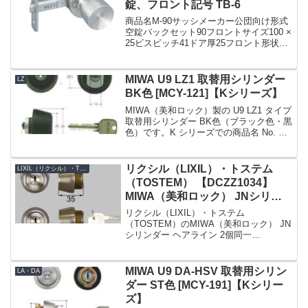
錠、フロント記号 TB-6
商品名M-90サッシメーカー公団向け形式
空錠バックセット90フロントサイズ100 ×
25ビスピッチ41ドア厚25フロント形状フ
ロント記号TB-6備考朝日工業 Kシリーズ
MIWA 交換用特殊錠 M-90 空錠 (公団向
け・バックセット90...
MIWA U9 LZ1 取替用シリンダー
LZ
BK色 [MCY-121]【Kシリーズ】
MIWA（美和ロック）製の U9 LZ1 タイプ
取替用シリンダー BK色（ブラック色・黒
色）です。K シリーズでの商品名 No. は
MCY-121 です。戸厚 (DT : Door
Thickness) は 28 ～ 34mm。適合刻
印：...
リクシル（LIXIL）・トステム
LIXIL（リクシル）・TOSTEM（トステム）
（TOSTEM） 【DCZZ1034】
MIWA（美和ロック） JNシリン
ダー 勝手口ドア用 ヘアライン 2
リクシル（LIXIL）・トステム
個同一
（TOSTEM）のMIWA（美和ロック） JN
シリンダー ヘアライン 2個同一
【DCZZ1034】です。シリンダーの仕様
シリンダー品番DCZZ1034シリンダーの
色ヘアラインセット内容本体×2、キー
MIWA U9 DA-HSV 取替用シリン
LA・DA
×5Kシリ...
ダー ST色 [MCY-191]【Kシリー
ズ】