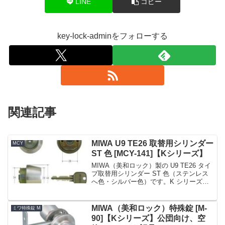
LINE
コピー
key-lock-adminをフォローする
関連記事
MIWA U9 TE26 取替用シリンダー
MCY
ST 色 [MCY-141]【Kシリーズ】
MIWA（美和ロック）製の U9 TE26 タイ
プ取替用シリンダー ST 色（ステンレス
へ色・シルバー色）です。K シリーズで
の商品名 No. は MCY-141 です。戸厚
(DT : Door Thickness) は 24 ～ 35m...
MIWA（美和ロック）特殊錠 [M-
ミワ特殊錠 M
90]【Kシリーズ】公団向け、空