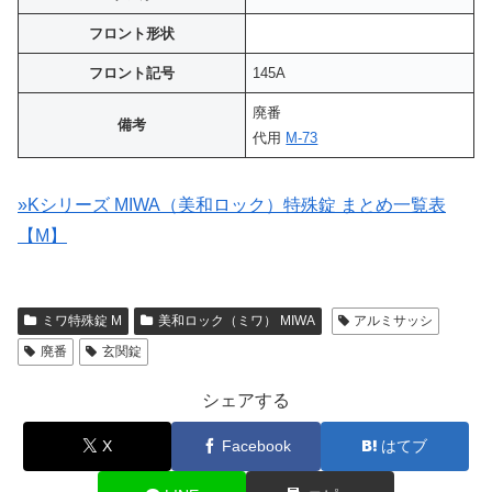
フロント形状
フロント記号
145A
廃番
備考
代用
M-73
»Kシリーズ MIWA（美和ロック）特殊錠 まとめ一覧表
【M】
ミワ特殊錠 M
美和ロック（ミワ） MIWA
アルミサッシ
廃番
玄関錠
シェアする
X
Facebook
はてブ