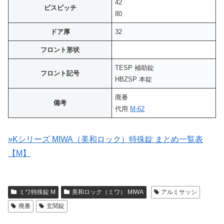
42
ビスピッチ
80
ドア厚
32
フロント形状
TESP 補助錠
フロント記号
HBZSP 本錠
廃番
備考
代用
M-62
»Kシリーズ MIWA（美和ロック）特殊錠 まとめ一覧表
【M】
ミワ特殊錠 M
美和ロック（ミワ） MIWA
アルミサッシ
廃番
玄関錠