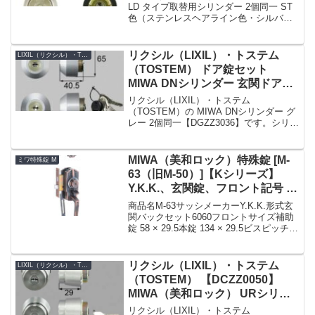
LD タイプ取替用シリンダー 2個同一 ST
色（ステンレスヘアライン色・シルバー
色）です。K シリーズでの商品名 No. は
MCY-208 です。戸厚 (DT : Door
Thickness...
リクシル（LIXIL）・トステム
LIXIL（リクシル）・TOSTEM（トステム）
（TOSTEM） ドア錠セット
MIWA DNシリンダー 玄関ドア用
グレー 2個同一 [DGZZ3036]
リクシル（LIXIL）・トステム
（TOSTEM）の MIWA DNシリンダー グ
レー 2個同一【DGZZ3036】です。シリン
ダーの仕様シリンダー品番DGZZ3036シ
リンダーの色グレー(鍵穴上部のロゴマー
クもグレー色です)セット内容本体×...
MIWA（美和ロック）特殊錠 [M-
ミワ特殊錠 M
63（旧M-50）]【Kシリーズ】
Y.K.K.、玄関錠、フロント記号 補
助錠 TESP・本錠 THMSP
商品名M-63サッシメーカーY.K.K.形式玄
関バックセット6060フロントサイズ補助
錠 58 × 29.5本錠 134 × 29.5ビスピッチ
42110ドア厚28 〜 33フロント形状フロン
ト記号TESP 補助錠THMSP 本錠備考朝
日工...
リクシル（LIXIL）・トステム
LIXIL（リクシル）・TOSTEM（トステム）
（TOSTEM） 【DCZZ0050】
MIWA（美和ロック） URシリン
ダー 玄関ドア用 ヘアーライン 2
リクシル（LIXIL）・トステム