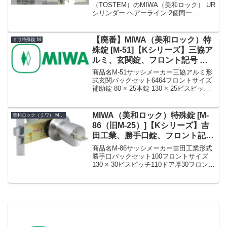
個同一
（TOSTEM）のMIWA（美和ロック） UR
シリンダー ヘアーライン 2個同一
【DCZZ0050】です。シリンダーの仕様
シリンダー品番DCZZ0050シリンダーの
色ヘアーラインセット内容本体×2、キー
【廃番】MIWA（美和ロック）特
ミワ特殊錠 M
×5K...
殊錠 [M-51]【Kシリーズ】三協ア
ルミ、玄関錠、フロント記号 補
助錠 TESP・本錠 THM
商品名M-51サッシメーカー三協アルミ形
式玄関バックセット6464フロントサイズ
補助錠 80 × 25本錠 130 × 25ビスピッチ
60110ドア厚28 〜 33フロント形状フロン
ト記号TESP 補助錠THM 本錠備考廃番»K
シリーズ M...
MIWA（美和ロック）特殊錠 [M-
美和ロック（ミワ） MIWA
86（旧M-25）]【Kシリーズ】吉
田工業、勝手口錠、フロント記号
HBZSP-3
商品名M-86サッシメーカー吉田工業形式
勝手口バックセット100フロントサイズ
130 × 30ビスピッチ110ドア厚30フロント
形状フロント記号HBZSP-3備考【MIWA
HBZSP3】MIWA,美和ロック 特殊錠
M-86 MIWA H...