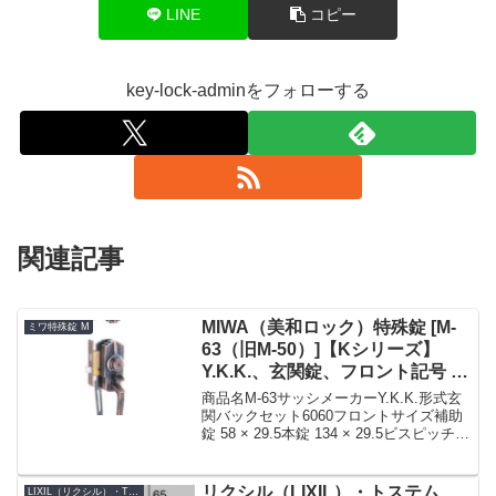
LINE
コピー
key-lock-adminをフォローする
関連記事
MIWA（美和ロック）特殊錠 [M-
ミワ特殊錠 M
63（旧M-50）]【Kシリーズ】
Y.K.K.、玄関錠、フロント記号 補
助錠 TESP・本錠 THMSP
商品名M-63サッシメーカーY.K.K.形式玄
関バックセット6060フロントサイズ補助
錠 58 × 29.5本錠 134 × 29.5ビスピッチ
42110ドア厚28 〜 33フロント形状フロン
ト記号TESP 補助錠THMSP 本錠備考朝
日工...
リクシル（LIXIL）・トステム
LIXIL（リクシル）・TOSTEM（トステム）