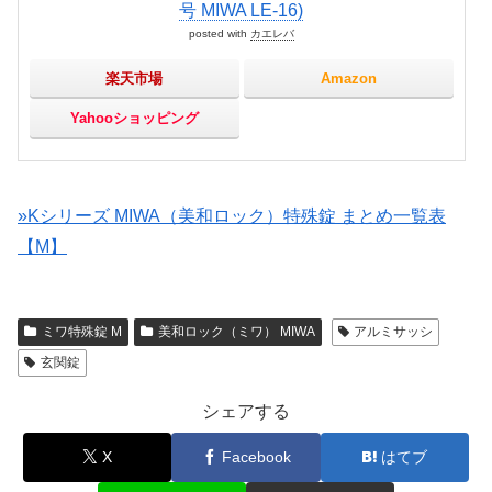
号 MIWA LE-16)
posted with
カエレバ
楽天市場
Amazon
Yahooショッピング
»Kシリーズ MIWA（美和ロック）特殊錠 まとめ一覧表
【M】
ミワ特殊錠 M
美和ロック（ミワ） MIWA
アルミサッシ
玄関錠
シェアする
X
Facebook
はてブ