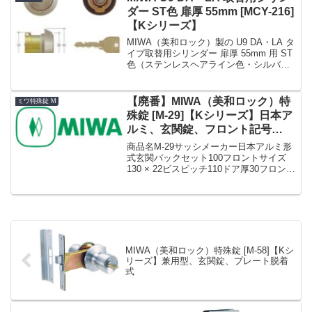
ダー ST色 扉厚 55mm [MCY-216]
【Kシリーズ】
MIWA（美和ロック）製の U9 DA・LA タ
イプ取替用シリンダー 扉厚 55mm 用 ST
色（ステンレスヘアライン色・シルバー
色）です。K シリーズでの商品名 No. は
MCY-216 です。戸厚 (DT : Door
Thickne...
【廃番】MIWA（美和ロック）特
ミワ特殊錠 M
殊錠 [M-29]【Kシリーズ】日本ア
ルミ、玄関錠、フロント記号
145SP
商品名M-29サッシメーカー日本アルミ形
式玄関バックセット100フロントサイズ
130 × 22ビスピッチ110ドア厚30フロント
形状フロント記号145SP備考廃番代用 M-
81»Kシリーズ MIWA（美和ロック）特殊
錠 まとめ一覧表【M】
MIWA（美和ロック）特殊錠 [M-58]【Kシ
リーズ】兼用型、玄関錠、プレート脱着
式