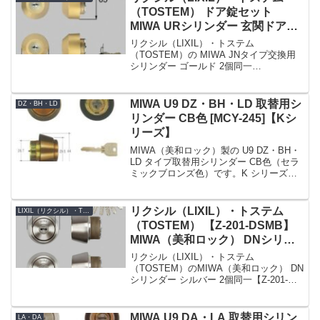
（TOSTEM） ドア錠セット
MIWA URシリンダー 玄関ドア用
ゴールド 2個同一 [DGZZ1031]
リクシル（LIXIL）・トステム
（TOSTEM）の MIWA JNタイプ交換用
シリンダー ゴールド 2個同一
【DGZZ1031】です。シリンダーの仕様
シリンダー品番DGZZ1031シリンダーの
色ゴールド(鍵穴上部のロゴマークもゴー
MIWA U9 DZ・BH・LD 取替用シ
DZ・BH・LD
ルド色です...
リンダー CB色 [MCY-245]【Kシ
リーズ】
MIWA（美和ロック）製の U9 DZ・BH・
LD タイプ取替用シリンダー CB色（セラ
ミックブロンズ色）です。K シリーズで
の商品名 No. は MCY-245 です。戸厚
(DT : Door Thickness) は 33 ～ 41m...
リクシル（LIXIL）・トステム
LIXIL（リクシル）・TOSTEM（トステム）
（TOSTEM） 【Z-201-DSMB】
MIWA（美和ロック） DNシリン
ダー 玄関ドア用 シルバー 2個同
リクシル（LIXIL）・トステム
一
（TOSTEM）のMIWA（美和ロック） DN
シリンダー シルバー 2個同一【Z-201-
DSMB】です。シリンダーの仕様シリン
ダー品番Z-201-DSMBシリンダーの色シ
ルバーセット内容本体×2、キー×5K...
MIWA U9 DA・LA 取替用シリン
LA・DA