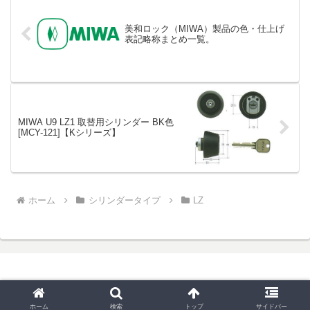
美和ロック（MIWA）製品の色・仕上げ
表記略称まとめ一覧。
MIWA U9 LZ1 取替用シリンダー BK色
[MCY-121]【Kシリーズ】
ホーム
シリンダータイプ
LZ
© 2025 鍵と錠前と金物と。.
ホーム
検索
トップ
サイドバー