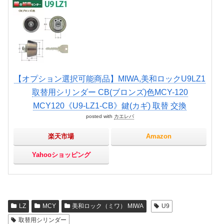
【オプション選択可能商品】MIWA,美和ロックU9LZ1
取替用シリンダー CB(ブロンズ)色MCY-120
MCY120《U9-LZ1-CB》鍵(カギ) 取替 交換
posted with
カエレバ
楽天市場
Amazon
Yahooショッピング
LZ
MCY
美和ロック（ミワ） MIWA
U9
取替用シリンダー