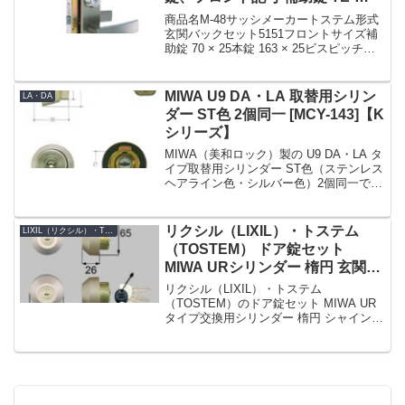
01・本錠 LE-01LV
商品名M-48サッシメーカートステム形式
玄関バックセット5151フロントサイズ補
助錠 70 × 25本錠 163 × 25ビスピッチ
50140ドア厚28 〜 33フロント形状フロン
ト記号TE-01 補助錠LE-01LV 本錠備考朝
日工業 K...
MIWA U9 DA・LA 取替用シリン
LA・DA
ダー ST色 2個同一 [MCY-143]【K
シリーズ】
MIWA（美和ロック）製の U9 DA・LA タ
イプ取替用シリンダー ST色（ステンレス
ヘアライン色・シルバー色）2個同一で
す。K シリーズでの商品名 No. は MCY-
143 です。子鍵 6 本付。戸厚 (DT : Door
Thick...
リクシル（LIXIL）・トステム
LIXIL（リクシル）・TOSTEM（トステム）
（TOSTEM） ドア錠セット
MIWA URシリンダー 楕円 玄関ド
ア用 シャイングレー 2個同一
リクシル（LIXIL）・トステム
[DRZZ1004]
（TOSTEM）のドア錠セット MIWA UR
タイプ交換用シリンダー 楕円 シャイング
レー 2個同一【DRZZ1004】です。シリン
ダーの仕様シリンダー品番DRZZ1004シ
リンダーの色シャイングレー(鍵穴上...