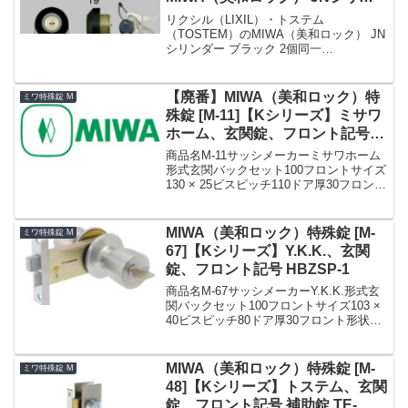
ダー 玄関ドア用 ブラック 2個同
リクシル（LIXIL）・トステム
一
（TOSTEM）のMIWA（美和ロック） JN
シリンダー ブラック 2個同一
【D3XZ3001】です。シリンダーの仕様シ
リンダー品番D3XZ3001シリンダーの色ブ
ラックセット内容本体×2、キー×5Kシリ
【廃番】MIWA（美和ロック）特
ミワ特殊錠 M
ーズ...
殊錠 [M-11]【Kシリーズ】ミサワ
ホーム、玄関錠、フロント記号
145A
商品名M-11サッシメーカーミサワホーム
形式玄関バックセット100フロントサイズ
130 × 25ビスピッチ110ドア厚30フロント
形状フロント記号145A備考廃番代用 M-
73»Kシリーズ MIWA（美和ロック）特殊
錠 まとめ一覧表【M】
MIWA（美和ロック）特殊錠 [M-
ミワ特殊錠 M
67]【Kシリーズ】Y.K.K.、玄関
錠、フロント記号 HBZSP-1
商品名M-67サッシメーカーY.K.K.形式玄
関バックセット100フロントサイズ103 ×
40ビスピッチ80ドア厚30フロント形状L
型フロントフロント記号HBZSP-1備考
【MIWA HBZSP1】MIWA,美和ロック
特殊錠 M-67 ...
MIWA（美和ロック）特殊錠 [M-
ミワ特殊錠 M
48]【Kシリーズ】トステム、玄関
錠、フロント記号 補助錠 TE-