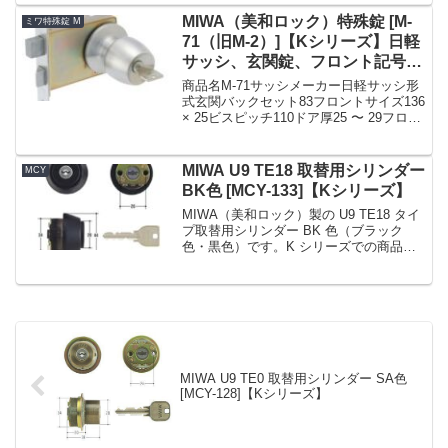
シリンダー品番DCZZ0049シリンダーの
色ヘアラインセット内容本体×2、キー
MIWA（美和ロック）特殊錠 [M-
ミワ特殊錠 M
×5Kシリ...
71（旧M-2）]【Kシリーズ】日軽
サッシ、玄関錠、フロント記号
HMSP
商品名M-71サッシメーカー日軽サッシ形
式玄関バックセット83フロントサイズ136
× 25ビスピッチ110ドア厚25 〜 29フロン
ト形状フロント記号HMSP備考ミワロッ
ク特殊錠M-71（M71）(旧2)☆☆ミワ 美和
MIWA☆M-71...
MIWA U9 TE18 取替用シリンダー
MCY
BK色 [MCY-133]【Kシリーズ】
MIWA（美和ロック）製の U9 TE18 タイ
プ取替用シリンダー BK 色（ブラック
色・黒色）です。K シリーズでの商品名
No. は MCY-133 です。戸厚 (DT : Door
Thickness) は 40 ～ 43mm。適合刻...
MIWA U9 TE0 取替用シリンダー SA色
[MCY-128]【Kシリーズ】