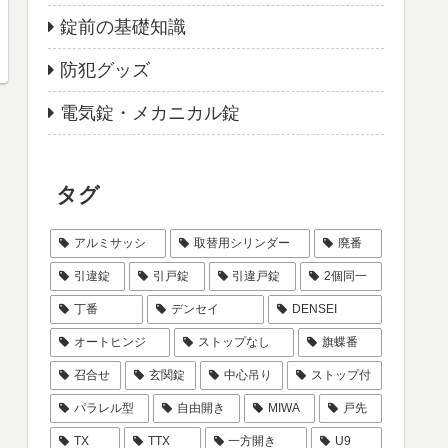
錠前の基礎知識
防犯グッズ
電気錠・メカニカル錠
タグ
アルミサッシ
取替用シリンダー
廃番
引違錠
引戸錠
引違戸錠
2個同一
丁番
デンセイ
DENSEI
オートヒンジ
ストップなし
旗蝶番
召合せ
玄関錠
中心吊り
ストップ付
パラレル型
自由開き
MIWA
戸先
TX
TTX
一方開き
U9