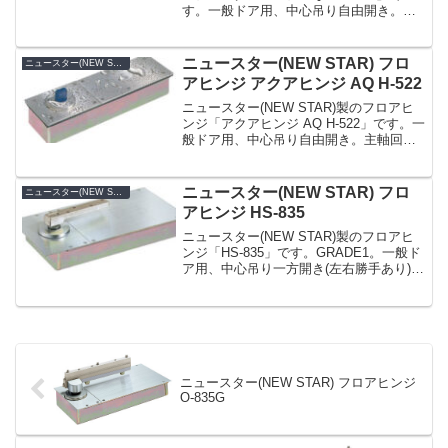
す。一般ドア用、中心吊り自由開き。主
軸回り及び本体と蓋の接合部にシール材
を採用。水や埃が入りにくくし、錆の発
生を抑制し、長くご使用頂けます。ビル
ニュースター(NEW STAR) フロ
ニュースター(NEW STAR)
の玄関、...
アヒンジ アクアヒンジ AQ H-522
ニュースター(NEW STAR)製のフロアヒ
ンジ「アクアヒンジ AQ H-522」です。一
般ドア用、中心吊り自由開き。主軸回り
及び本体と蓋の接合部にシール材を採
用。水や埃が入りにくくし、錆の発生を
抑制し、長くご使用頂けます。ビルの玄
ニュースター(NEW STAR) フロ
ニュースター(NEW STAR)
関、レス...
アヒンジ HS-835
ニュースター(NEW STAR)製のフロアヒ
ンジ「HS-835」です。GRADE1。一般ド
ア用、中心吊り一方開き(左右勝手あり)。
浅いスラブに対応する薄型タイプ。閉扉
速度調整は2バルブ方式。本体移動調整
型。ドア幅方向調整はドア吊込み後でも
可...
ニュースター(NEW STAR) フロアヒンジ
O-835G