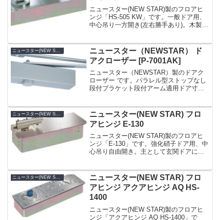
ニュースター(NEW STAR)製のフロアヒ
ンジ「HS-505 KW」です。一般ドア用、
中心吊り一方開き(左右勝手あり)。木製、
アルミなどの軽量ドアやスチールドアに
幅広く適応。幅100mmのスリム設計。フ
ロント用の狭いアルミ枠に対応。浅い
ニュースター（NEWSTAR） ド
ニュースター(NEW STAR)
ス...
アクローザー [P-7001AK]
ニュースター（NEWSTAR）製のドアク
ローザー です。パラレル型ストップなし
段付ブラケット段付アーム適用ドア寸
法：800×1800ドア重量：30kg 以下
NEWSTAR（ニュースター） ドアクロ
ーザー P-7001AK（パラレル型・スト
ニュースター(NEW STAR) フロ
ニュースター(NEW STAR)
ッ...
アヒンジ E-130
ニュースター(NEW STAR)製のフロアヒ
ンジ「E-130」です。強化硝子ドア用、中
心吊り自由開き。主として玄関ドアに使
用。本体が大きいので各部の構造に無理
がありません。内外別々に閉扉速度は調
整可能。ドアを吊込んだままで内外別々
ニュースター(NEW STAR) フロ
ニュースター(NEW STAR)
に開閉力は...
アヒンジ アクアヒンジ AQ HS-
1400
ニュースター(NEW STAR)製のフロアヒ
ンジ「アクアヒンジ AQ HS-1400」で