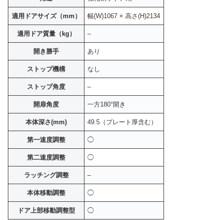
適用ドアサイズ（mm）
幅(W)1067 × 高さ(H)2134
適用ドア質量（kg）
–
開き勝手
あり
ストップ機構
なし
ストップ角度
–
開扉角度
一方180°開き
本体深さ(mm)
49.5（プレート厚含む）
第一速度調整
◯
第二速度調整
◯
ラッチング調整
–
本体移動調整
◯
ドア上部移動調整型
◯