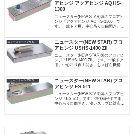
ス...
アヒンジ アクアヒンジ AQ HS-
1300
ニュースター(NEW STAR)製のフロアヒ
ンジ「アクアヒンジ AQ HS-1300」で
す。一般ドア用、中心吊り自由開き。主
軸回り及び本体と蓋の接合部にシール材
を採用。水や埃が入りにくくし、錆の発
生を抑制し、長くご使用頂けます。ビル
ニュースター(NEW STAR) フロ
ニュースター(NEW STAR)
の玄関、...
アヒンジ USHS-1400 ZII
ニュースター(NEW STAR)製のフロアヒ
ンジ「USHS-1400 ZII」です。一般ドア
用、中心吊り自由開き。じゃばら機構を
備えた主軸部一体型パッキンの採用によ
り、本体移動調整を行ってもパッキンが
偏らず、水の浸入を防ぎます（防浸形フ
ニュースター(NEW STAR) フロ
ニュースター(NEW STAR)
ロア...
アヒンジ ES-511
ニュースター(NEW STAR)製のフロアヒ
ンジ「ES-511」です。強化硝子ドア用、
中心吊り自由開き。浅いスラブに対応す
る薄型タイプ。閉扉速度調整は2バルブ方
式。ドア上部・ドア下部・本体移動調整
型。ドア幅方向及び召合せ調整はドア吊
込み後で...