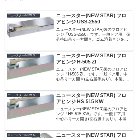
ニュースター(NEW STAR) フロ
ニュースター(NEW STAR)
アヒンジ USS-2550
ニュースター(NEW STAR)製のフロアヒ
ンジ「USS-2550」です。一般ドア用、偏
芯持出吊り一方開き。ゴム溶着ネジを採
用。ネジ穴からの水の浸入を防ぎます
（防浸形フロアヒンジ）。ステンレス製
セメントケースを標準装備。ゴムキャッ
ニュースター(NEW STAR) フロ
ニュースター(NEW STAR)
プ採用によ...
アヒンジ H-505 ZI
ニュースター(NEW STAR)製のフロアヒ
ンジ「H-505 ZI」です。一般ドア用、中
心吊り一方開き(左右勝手あり)。木製、ア
ルミなどの軽量ドアやスチールドアに幅
広く適応。幅100mmのスリム設計。フロ
ント用の狭いアルミ枠に対応。浅いス
ニュースター(NEW STAR) フロ
ニュースター(NEW STAR)
ラ...
アヒンジ HS-515 KW
ニュースター(NEW STAR)製のフロアヒ
ンジ「HS-515 KW」です。一般ドア用、
中心吊り一方開き(左右勝手あり)。木製、
アルミなどの軽量ドアやスチールドアに
幅広く適応。幅100mmのスリム設計。フ
ロント用の狭いアルミ枠に対応。浅い
ニュースター(NEW STAR) フロ
ニュースター(NEW STAR)