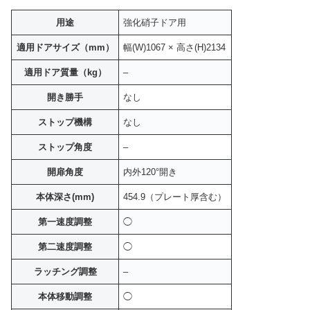
用途
強化硝子ドア用
適用ドアサイズ（mm）
幅(W)1067 × 高さ(H)2134
適用ドア質量（kg）
–
開き勝手
なし
ストップ機構
なし
ストップ角度
–
開扉角度
内外120°開き
本体深さ(mm)
454.9（プレート厚含む）
第一速度調整
◯
第二速度調整
◯
ラッチング調整
–
本体移動調整
◯