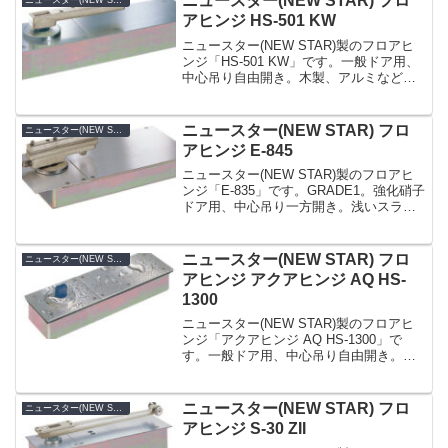
ニュースター(NEW STAR) フロ
ニュースター(NEW STAR)
薄...
アヒンジ HS-501 KW
ニュースター(NEW STAR)製のフロアヒ
ンジ「HS-501 KW」です。一般ドア用、
中心吊り自由開き。木製、アルミなどの
軽量ドアやスチールドアに幅広く適応。
幅100mmのスリム設計。フロント用の狭
いアルミ枠に対応。浅いスラブに対応す
ニュースター(NEW STAR) フロ
ニュースター(NEW STAR)
る薄...
アヒンジ E-845
ニュースター(NEW STAR)製のフロアヒ
ンジ「E-835」です。GRADE1。強化硝子
ドア用、中心吊り一方開き。浅いスラブ
に対応する薄型タイプ。閉扉速度調整は2
バルブ方式。ドア上部・ドア下部・本体
移動調整型。ドア幅方向調整はドア吊込
ニュースター(NEW STAR) フロ
ニュースター(NEW STAR)
み後...
アヒンジ アクアヒンジ AQ HS-
1300
ニュースター(NEW STAR)製のフロアヒ
ンジ「アクアヒンジ AQ HS-1300」で
す。一般ドア用、中心吊り自由開き。主
軸回り及び本体と蓋の接合部にシール材
を採用。水や埃が入りにくくし、錆の発
生を抑制し、長くご使用頂けます。ビル
ニュースター(NEW STAR) フロ
ニュースター(NEW STAR)
の玄関、...
アヒンジ S-30 ZII