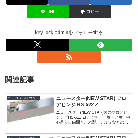
LINE
コピー
key-lock-adminをフォローする
関連記事
ニュースター(NEW STAR) フロ
ニュースター(NEW STAR)
アヒンジ HS-522 ZI
ニュースター(NEW STAR)製のフロアヒ
ンジ「HS-522 ZI」です。一般ドア用、中
心吊り自由開き。木製、アルミなどの軽
量ドアやスチールドアに幅広く適応。幅
100mmのスリム設計。フロント用の狭い
アルミ枠に対応。浅いスラブに対応する