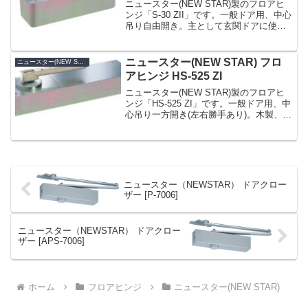
ニュースター(NEW STAR)製のフロアヒ
ンジ「S-30 ZII」です。一般ドア用、中心
吊り自由開き。主として玄関ドアに使
用。本体が大きいので各部の構造に無理
がありません。内外別々に閉扉速度は調
整可能。ドアを吊込んだままで内外別々
ニュースター(NEW STAR) フロ
ニュースター(NEW STAR)
に開閉力...
アヒンジ HS-525 ZI
ニュースター(NEW STAR)製のフロアヒ
ンジ「HS-525 ZI」です。一般ドア用、中
心吊り一方開き(左右勝手あり)。木製、ア
ルミなどの軽量ドアやスチールドアに幅
広く適応。幅100mmのスリム設計。フロ
ント用の狭いアルミ枠に対応。浅いス...
ニュースター（NEWSTAR） ドアクロー
ザー [P-7006]
ニュースター（NEWSTAR） ドアクロー
ザー [APS-7006]
ホーム
フロアヒンジ
ニュースター(NEW STAR)