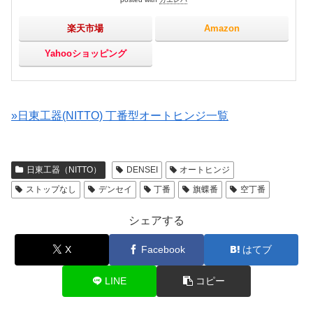
楽天市場
Amazon
Yahooショッピング
»日東工器(NITTO) 丁番型オートヒンジ一覧
日東工器（NITTO）
DENSEI
オートヒンジ
ストップなし
デンセイ
丁番
旗蝶番
空丁番
シェアする
X
Facebook
はてブ
LINE
コピー