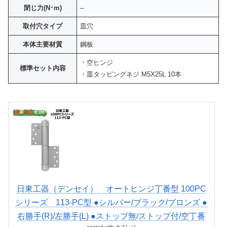
閉じ力(N･m)
–
取付穴タイプ
皿穴
本体主要材質
鋼板
・空ヒンジ
標準セット内容
・皿タッピングネジ M5X25L 10本
日東工器（デンセイ） オートヒンジ丁番型 100PC
シリーズ 113-PC型 ●シルバー/ブラック/ブロンズ ●
右勝手(R)/左勝手(L) ●ストップ無/ストップ付/空丁番
posted with
カエレバ