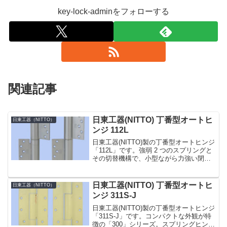
key-lock-adminをフォローする
関連記事
日東工器(NITTO) 丁番型オートヒ
日東工器（NITTO）
ンジ 112L
日東工器(NITTO)製の丁番型オートヒンジ
「112L」です。強弱 2 つのスプリングと
その切替機構で、小型ながら力強い閉扉
力の「100」シリーズ。ドアの材質・大き
さに合わせて幅広い製品をラインアップ
しています。その中でも「112」型は、
日東工器(NITTO) 丁番型オートヒ
日東工器（NITTO）
木...
ンジ 311S-J
日東工器(NITTO)製の丁番型オートヒンジ
「311S-J」です。コンパクトな外観が特
徴の「300」シリーズ。スプリングヒンジ