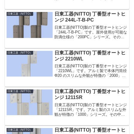
とダンバーヒンジの各 1 枚が 1 組となっ
ています。使用環境室内ドア用適用ドア
材質木製・アルミ製・軽量スチール製...
日東工器(NITTO) 丁番型オートヒ
日東工器（NITTO）
ンジ 244L-T-B-PC
日東工器(NITTO)製の丁番型オートヒンジ
「244L-T-B-PC」です。屋外使用が可能な
防滴仕様の「200PC」シリーズ。その中
でも「244-T-PC」型はより大きく重いド
アに使用できる鋼製ドア用のタイプで、
枠・ドア側羽根にタップ穴を設...
日東工器(NITTO) 丁番型オートヒ
日東工器（NITTO）
ンジ 2210WL
日東工器(NITTO)製の丁番型オートヒンジ
「2210WL」です。アルミ製で本体円筒径
Φ20 のスリムな外観が特徴の「2000」シ
リーズ。建具を彫り込まない面付タイプ
なので施工が簡単です。ストップ機構と
クローザー機能のない空丁番です。親
日東工器(NITTO) 丁番型オートヒ
日東工器（NITTO）
子...
ンジ 1211SR
日東工器(NITTO)製の丁番型オートヒンジ
「1211SR」です。アルミ製のスリムな外
観が特徴の「1000」シリーズ。その中で
も「1200型」は、建具を彫り込まない面
付型です。簡単な閉じ速度調整付き。ス
プリングヒンジとダンバーヒンジの各
日東工器(NITTO) 丁番型オートヒ
日東工器（NITTO）
1...