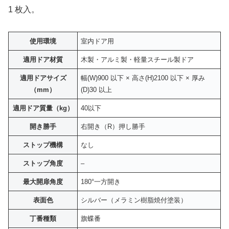
1 枚入。
使用環境
室内ドア用
適用ドア材質
木製・アルミ製・軽量スチール製ドア
適用ドアサイズ
幅(W)900 以下 × 高さ(H)2100 以下 × 厚み
（mm）
(D)30 以上
適用ドア質量（kg）
40以下
開き勝手
右開き（R）押し勝手
ストップ機構
なし
ストップ角度
–
最大開扉角度
180°一方開き
表面色
シルバー（メラミン樹脂焼付塗装）
丁番種類
旗蝶番