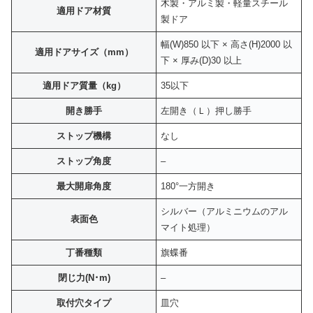
木製・アルミ製・軽量スチール
適用ドア材質
製ドア
幅(W)850 以下 × 高さ(H)2000 以
適用ドアサイズ（mm）
下 × 厚み(D)30 以上
適用ドア質量（kg）
35以下
開き勝手
左開き（Ｌ）押し勝手
ストップ機構
なし
ストップ角度
–
最大開扉角度
180°一方開き
シルバー（アルミニウムのアル
表面色
マイト処理）
丁番種類
旗蝶番
閉じ力(N･m)
–
取付穴タイプ
皿穴