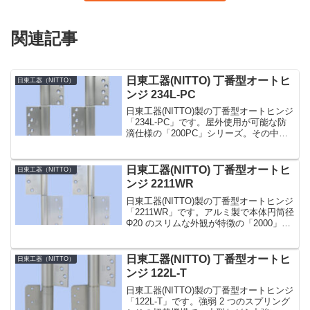
関連記事
日東工器(NITTO) 丁番型オートヒ
日東工器（NITTO）
ンジ 234L-PC
日東工器(NITTO)製の丁番型オートヒンジ
「234L-PC」です。屋外使用が可能な防
滴仕様の「200PC」シリーズ。その中で
も「234-PC」型はより大きく重いドアに
使用できる鋼製ドア用のタイプです。温
度補正機構を内蔵し、環境温度の変化
日東工器(NITTO) 丁番型オートヒ
日東工器（NITTO）
に...
ンジ 2211WR
日東工器(NITTO)製の丁番型オートヒンジ
「2211WR」です。アルミ製で本体円筒径
Φ20 のスリムな外観が特徴の「2000」シ
リーズ。建具を彫り込まない面付タイプ
なので施工が簡単です。高耐久性 100 万
回。簡単な閉じ速度調整付き。ス...
日東工器(NITTO) 丁番型オートヒ
日東工器（NITTO）
ンジ 122L-T
日東工器(NITTO)製の丁番型オートヒンジ
「122L-T」です。強弱 2 つのスプリング