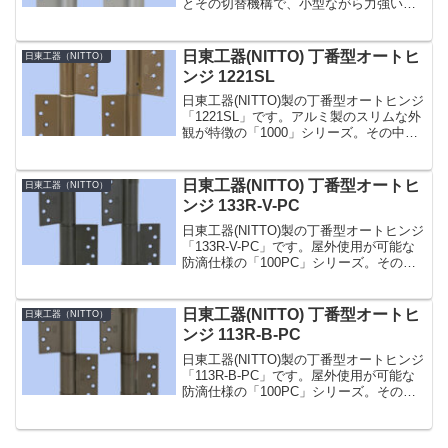
とその切替機構で、小型ながら力強い閉
扉力の「100」シリーズ。ドアの材質・大
きさに合わせて幅広い製品をラインアッ
プしています。その中でも「122T」型...
日東工器(NITTO) 丁番型オートヒ
日東工器（NITTO）
ンジ 1221SL
日東工器(NITTO)製の丁番型オートヒンジ
「1221SL」です。アルミ製のスリムな外
観が特徴の「1000」シリーズ。その中で
も「1200型」は、建具を彫り込まない面
付型です。簡単な閉じ速度調整付き。ス
プリングヒンジとダンバーヒンジの各
日東工器(NITTO) 丁番型オートヒ
日東工器（NITTO）
1...
ンジ 133R-V-PC
日東工器(NITTO)製の丁番型オートヒンジ
「133R-V-PC」です。屋外使用が可能な
防滴仕様の「100PC」シリーズ。その中
でも「133-PC」型は皿小ネジで取り付け
る面付型のタイプです。温度補正機構を
内蔵し、環境温度の変化に影響なく閉...
日東工器(NITTO) 丁番型オートヒ
日東工器（NITTO）
ンジ 113R-B-PC
日東工器(NITTO)製の丁番型オートヒンジ
「113R-B-PC」です。屋外使用が可能な
防滴仕様の「100PC」シリーズ。その中
でも「113-PC」型は最も標準的なタイプ
です。温度補正機構を内蔵し、環境温度
の変化に影響なく閉じ速度をほぼ一定...