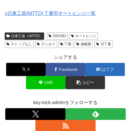
»日東工器(NITTO) 丁番型オートヒンジ一覧
日東工器（NITTO）
DENSEI
オートヒンジ
ストップなし
デンセイ
丁番
旗蝶番
空丁番
シェアする
X
Facebook
はてブ
LINE
コピー
key-lock-adminをフォローする