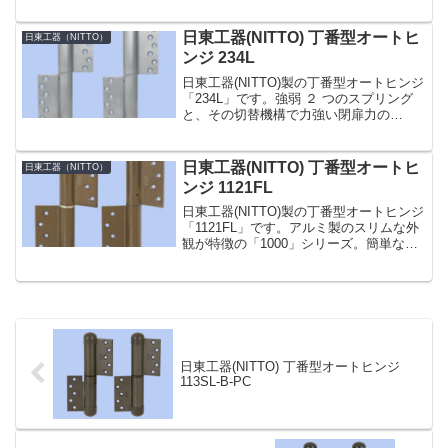
扉力の「100」シリーズ。ドアの材質・大
きさに合わせて幅広い製品をラインアッ
プしています。その中でも「120T」型...
日東工器(NITTO) 丁番型オートヒ
日東工器（NITTO）
ンジ 234L
日東工器(NITTO)製の丁番型オートヒンジ
「234L」です。強弱 ２ つのスプリング
と、その切替機構で力強い閉扉力の
「200」シリーズ。その中でも「234」型
は、重量木製・アルミ製・鋼製ドアに使
用するタイプです。簡単な閉じ速度調整
日東工器(NITTO) 丁番型オートヒ
日東工器（NITTO）
付。スプ...
ンジ 1121FL
日東工器(NITTO)製の丁番型オートヒンジ
「1121FL」です。アルミ製のスリムな外
観が特徴の「1000」シリーズ。簡単な閉
じ速度調整付き。スプリングヒンジとダ
ンバーヒンジの各 1 枚が 1 組となってい
ます。電気錠などでドアの閉じ抵抗が...
日東工器(NITTO) 丁番型オートヒンジ
113SL-B-PC