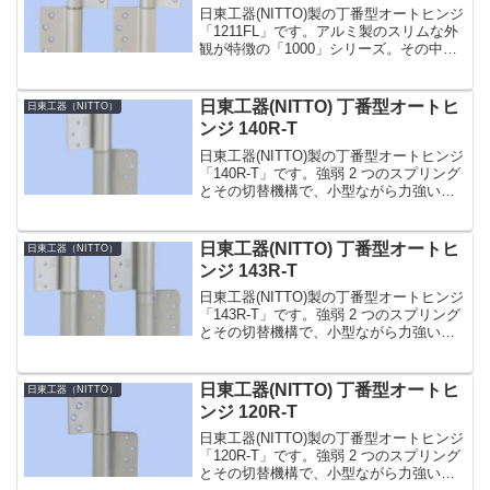
日東工器(NITTO)製の丁番型オートヒンジ
「1211FL」です。アルミ製のスリムな外
観が特徴の「1000」シリーズ。その中で
も「1200型」は、建具を彫り込まない面
付型です。簡単な閉じ速度調整付き。ス
プリングヒンジとダンバーヒンジの各
日東工器(NITTO) 丁番型オートヒ
日東工器（NITTO）
1...
ンジ 140R-T
日東工器(NITTO)製の丁番型オートヒンジ
「140R-T」です。強弱 2 つのスプリング
とその切替機構で、小型ながら力強い閉
扉力の「100」シリーズ。ドアの材質・大
きさに合わせて幅広い製品をラインアッ
プしています。その中でも「140T」型...
日東工器(NITTO) 丁番型オートヒ
日東工器（NITTO）
ンジ 143R-T
日東工器(NITTO)製の丁番型オートヒンジ
「143R-T」です。強弱 2 つのスプリング
とその切替機構で、小型ながら力強い閉
扉力の「100」シリーズ。ドアの材質・大
きさに合わせて幅広い製品をラインアッ
プしています。その中でも「143T」型...
日東工器(NITTO) 丁番型オートヒ
日東工器（NITTO）
ンジ 120R-T
日東工器(NITTO)製の丁番型オートヒンジ
「120R-T」です。強弱 2 つのスプリング
とその切替機構で、小型ながら力強い閉