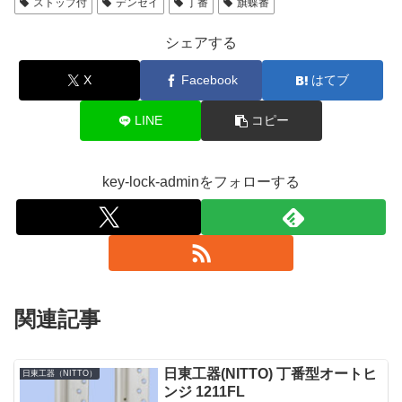
ストップ付
デンセイ
丁番
旗蝶番
シェアする
X
Facebook
はてブ
LINE
コピー
key-lock-adminをフォローする
関連記事
日東工器(NITTO) 丁番型オートヒ
日東工器（NITTO）
ンジ 1211FL