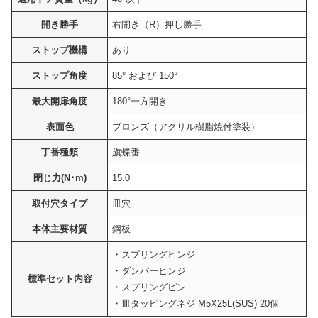
開き勝手
右開き（R）押し勝手
ストップ機構
あり
ストップ角度
85° および 150°
最大開扉角度
180°一方開き
表面色
ブロンズ（アクリル樹脂焼付塗装）
丁番種類
旗蝶番
閉じ力(N･m)
15.0
取付穴タイプ
皿穴
本体主要材質
鋼板
・スプリングヒンジ
・ダンパーヒンジ
標準セット内容
・スプリングピン
・皿タッピングネジ M5X25L(SUS) 20個