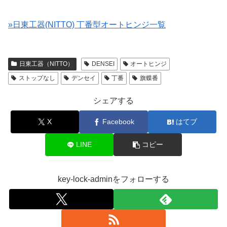
»日東工器(NITTO) 丁番型オートヒンジ一覧
日東工器（NITTO）
DENSEI
オートヒンジ
ストップなし
デンセイ
丁番
旗蝶番
シェアする
X
Facebook
はてブ
LINE
コピー
key-lock-adminをフォローする