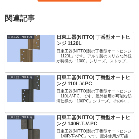
関連記事
日東工器(NITTO) 丁番型オートヒ
日東工器（NITTO）
ンジ 1120L
日東工器(NITTO)製の丁番型オートヒンジ
「1120L」です。アルミ製のスリムな外観
が特徴の「1000」シリーズ。ストップ機
構（クローザー機能）のない空丁番で
す。親子ドアでの子ドアなど自動閉扉の
不必要なドアで、デザイン上ヒンジを合
日東工器(NITTO) 丁番型オートヒ
日東工器（NITTO）
わせたい...
ンジ 110L-V-PC
日東工器(NITTO)製の丁番型オートヒンジ
「110L-V-PC」です。屋外使用が可能な防
滴仕様の「100PC」シリーズ。その中で
も「110-PC」型は、ストップ機構とクロ
ーザー機能がない空丁番です。親子ドア
での子ドアなど自動閉扉の不必要な...
日東工器(NITTO) 丁番型オートヒ
日東工器（NITTO）
ンジ 140R-T-V-PC
日東工器(NITTO)製の丁番型オートヒンジ
「140R-T-V-PC」です。屋外使用が可能