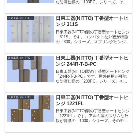
な防滴仕様の「100PC」シリーズ。その
中でも「140-T-PC」型はより重いドアに
使用できる鋼製ドア用のタイプで、スト
ップ機構とクローザー機能がない...
日東工器(NITTO) 丁番型オートヒ
日東工器（NITTO）
ンジ 311S
日東工器(NITTO)製の丁番型オートヒンジ
「311S」です。コンパクトな外観が特徴
の「300」シリーズ。スプリングヒンジと
ダンバーヒンジの各 1 枚が 1 組となって
います。使用環境室内ドア用適用ドア材
質木製・アルミ製・軽量スチール製ド
日東工器(NITTO) 丁番型オートヒ
日東工器（NITTO）
ア...
ンジ 244R-T-B-PC
日東工器(NITTO)製の丁番型オートヒンジ
「244R-T-B-PC」です。屋外使用が可能
な防滴仕様の「200PC」シリーズ。その
中でも「244-T-PC」型はより大きく重い
ドアに使用できる鋼製ドア用のタイプ
で、枠・ドア側羽根にタップ穴を設...
日東工器(NITTO) 丁番型オートヒ
日東工器（NITTO）
ンジ 1221FL
日東工器(NITTO)製の丁番型オートヒンジ
「1221FL」です。アルミ製のスリムな外
観が特徴の「1000」シリーズ。その中で
も「1200型」は、建具を彫り込まない面
付型です。簡単な閉じ速度調整付き。ス
プリングヒンジとダンバーヒンジの各