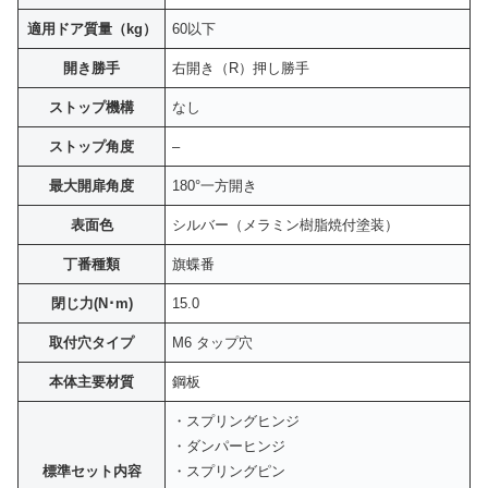
適用ドア質量（kg）
60以下
開き勝手
右開き（R）押し勝手
ストップ機構
なし
ストップ角度
–
最大開扉角度
180°一方開き
表面色
シルバー（メラミン樹脂焼付塗装）
丁番種類
旗蝶番
閉じ力(N･m)
15.0
取付穴タイプ
M6 タップ穴
本体主要材質
鋼板
・スプリングヒンジ
・ダンパーヒンジ
標準セット内容
・スプリングピン