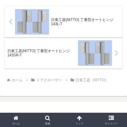
1...
日東工器(NITTO) 丁番型オートヒンジ
143L-T
日東工器(NITTO) 丁番型オートヒンジ
143SR-T
ホーム
ドアクローザー
日東工器（NITTO）
© 2025 鍵と錠前と金物と。.
ホーム
検索
トップ
サイドバー