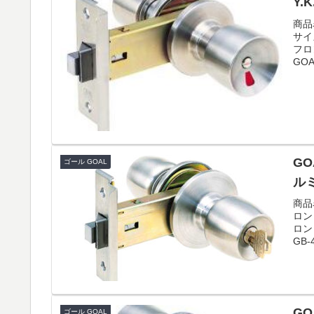
Y.
商品
サイ
フロ
GOAL
GO
ゴール GOAL
ル
商品
ロン
ロン
GB-4
GO
ゴール GOAL