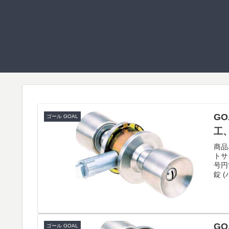
GO
ゴール GOAL
工
商品
トサ
号円
錠 
GO
ゴール GOAL