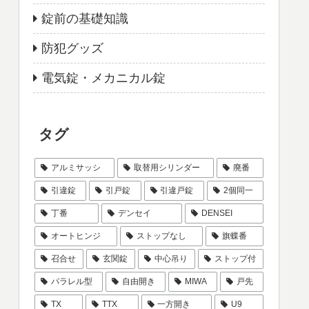
錠前の基礎知識
防犯グッズ
電気錠・メカニカル錠
タグ
アルミサッシ
取替用シリンダー
廃番
引違錠
引戸錠
引違戸錠
2個同一
丁番
デンセイ
DENSEI
オートヒンジ
ストップなし
旗蝶番
召合せ
玄関錠
中心吊り
ストップ付
パラレル型
自由開き
MIWA
戸先
TX
TTX
一方開き
U9