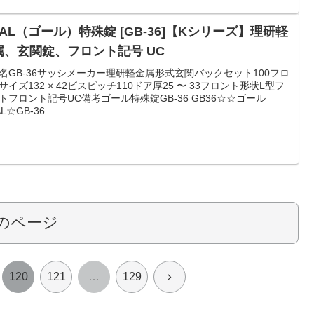
AL（ゴール）特殊錠 [GB-36]【Kシリーズ】理研軽
属、玄関錠、フロント記号 UC
名GB-36サッシメーカー理研軽金属形式玄関バックセット100フロ
サイズ132 × 42ビスピッチ110ドア厚25 〜 33フロント形状L型フ
トフロント記号UC備考ゴール特殊錠GB-36 GB36☆☆ゴール
L☆GB-36...
のページ
次
120
121
…
129
へ