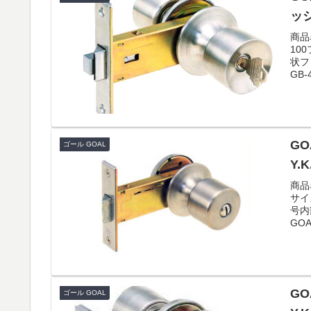
ッシ
商品
10
状フ
GB-4
GO
ゴール GOAL
Y.
商品
サイ
号内
GOAL
GO
ゴール GOAL