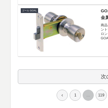
GO
ゴール GOAL
金
商品
ント
ロン
GOA
次
前
1
…
119
へ