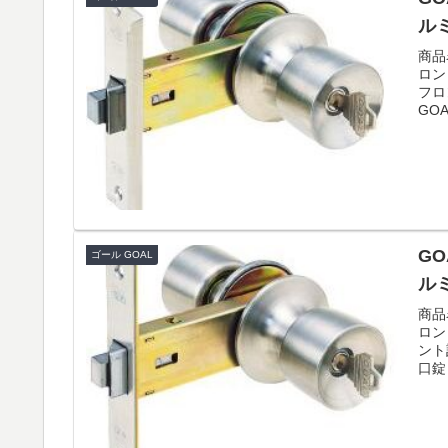
ル
商品
ロン
フロ
GOA
GO
ゴール GOAL
ル
商品
ロン
ント
口錠 