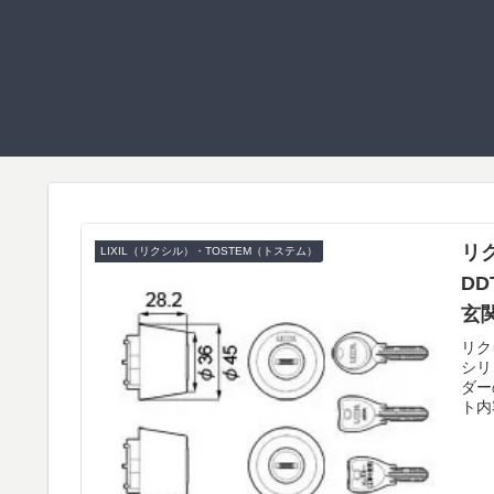
リク
LIXIL（リクシル）・TOSTEM（トステム）
DD
玄
リク
シリ
ダー
ト内