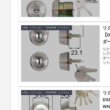
リク
LIXIL（リクシル）・TOSTEM（トステム）
【D
ダ
リク
ンプ
ダー
ット
リク
LIXIL（リクシル）・TOSTEM（トステム）
DS
W