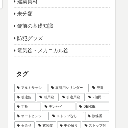
建築資材
未分類
錠前の基礎知識
防犯グッズ
電気錠・メカニカル錠
タグ
アルミサッシ
取替用シリンダー
廃番
引違錠
引戸錠
引違戸錠
2個同一
丁番
デンセイ
DENSEI
オートヒンジ
ストップなし
旗蝶番
召合せ
玄関錠
中心吊り
ストップ付