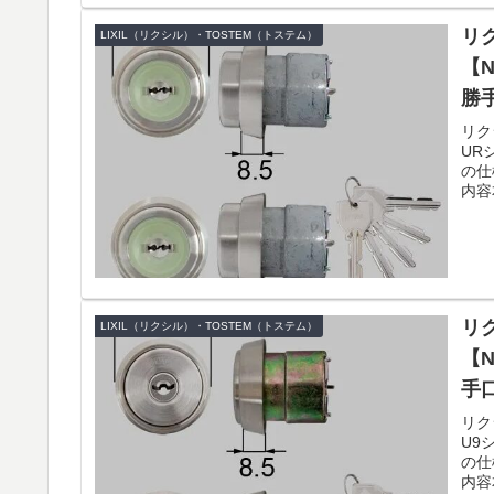
リク
LIXIL（リクシル）・TOSTEM（トステム）
【N
勝
リク
UR
の仕
内容
リク
LIXIL（リクシル）・TOSTEM（トステム）
【N
手
リク
U9
の仕
内容