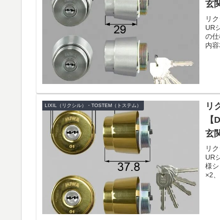
玄
リク
UR
の仕
内容
リク
LIXIL（リクシル）・TOSTEM（トステム）
【D
玄
リク
UR
様シ
×2