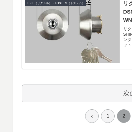
リク
LIXIL（リクシル）・TOSTEM（トステム）
DS
W
リク
SH
ンダ
ット
次
前
1
2
へ