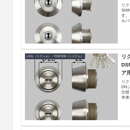
リク
SH
す。
ルバ
リク
LIXIL（リクシル）・TOSTEM（トステム）
D
ア
リク
DN
仕様
本体×