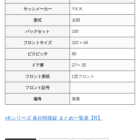
サッシメーカー
Y.K.K.
形式
玄関
バックセット
100
フロントサイズ
102 × 44
ビスピッチ
80
ドア厚
27〜 35
フロント形状
L型フロント
フロント記号
備考
廃番
»Kシリーズ 各社特殊錠 まとめ一覧表【R】