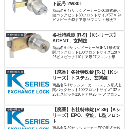
ト記号 2W80T
商品名R-47サッシメーカーOKC形式表示
鍵バックセット80フロントサイズ57 × 24
ビスピッチ43ドア厚25フロント形状フロ
ント記号2W80T備考廃番»Kシリーズ 各社
特殊錠 まとめ一覧表【R】
各社特殊錠 [R-9]【Kシリーズ】
各社特殊錠 R
AGENT、玄関錠
商品名R-9サッシメーカーAGENT形式玄
関バックセット100フロントサイズ128 ×
25ビスピッチ110ドア厚27フロント形状
フロント記号備考Kシリーズサッシメーカ
ーなど各社特殊錠R-9（R9）☆☆Kシリー
ズ☆R-9☆Kシリーズ☆☆ 玄...
【廃番】各社特殊錠 [R-1]【Kシ
各社特殊錠 R
リーズ】トステム、玄関錠
商品名R-1サッシメーカートステム形式玄
関バックセット100フロントサイズ132 ×
25ビスピッチ110ドア厚25 〜 34フロント
形状フロント記号備考廃番»Kシリーズ 各
社特殊錠 まとめ一覧表【R】
【廃番】各社特殊錠 [R-39]【Kシ
各社特殊錠 R
リーズ】EPO、空錠、L型フロン
ト
商品名R-39サッシメーカーEPO形式空錠