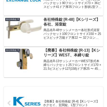
バックセット90フロントサイズ73 × 36ビ
スピッチ41ドア厚35フロント形状L型フロ
ントフロント記号備考廃番»Kシリーズ 各
社特殊錠 まとめ一覧表【R】
各社特殊錠 [R-48]【Kシリーズ】
各社特殊錠 R
各社、浴室錠
商品名R-48サッシメーカー各社形式浴室
バックセット100フロントサイズ150 × 25
ビスピッチ万能ドア厚22 〜 32フロント
形状フロント記号備考ビスピッチ60, 64,
70, 80, 90, 110Kシリーズサッシメーカー
など各社特...
【廃番】各社特殊錠 [R-13]【Kシ
各社特殊錠 R
リーズ】WEST、本締り錠
商品名R-13サッシメーカーWEST形式本
締りバックセット25フロントサイズ170 ×
21.5ビスピッチ127(158)ドア厚25 〜 45フ
ロント形状フロント記号備考廃番»Kシリ
ーズ 各社特殊錠 まとめ一覧表【R】
【廃番】各社特殊錠 [R-4]【Kシリーズ】
ホクセイ、玄関錠、L型フロント