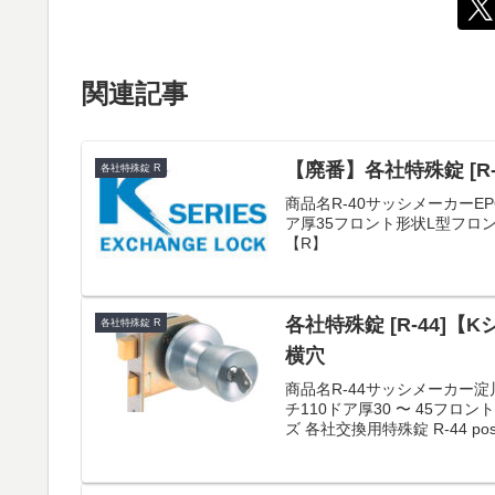
関連記事
【廃番】各社特殊錠 [R
各社特殊錠 R
商品名R-40サッシメーカーEP
ア厚35フロント形状L型フロ
【R】
各社特殊錠 [R-44]
各社特殊錠 R
横穴
商品名R-44サッシメーカー淀
チ110ドア厚30 〜 45フ
ズ 各社交換用特殊錠 R-44 poste