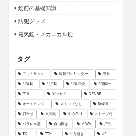
錠前の基礎知識
防犯グッズ
電気錠・メカニカル錠
タグ
アルミサッシ
取替用シリンダー
廃番
引違錠
引戸錠
引違戸錠
2個同一
丁番
デンセイ
DENSEI
オートヒンジ
ストップなし
旗蝶番
召合せ
玄関錠
中心吊り
ストップ付
パラレル型
自由開き
MIWA
戸先
TX
TTX
一方開き
U9