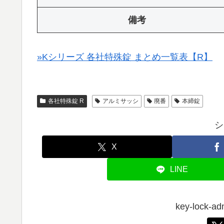
備考
»Kシリーズ 各社特殊錠 まとめ一覧表【R】
各社特殊錠 R
アルミサッシ
廃番
本締錠
シ
X
LINE
key-lock