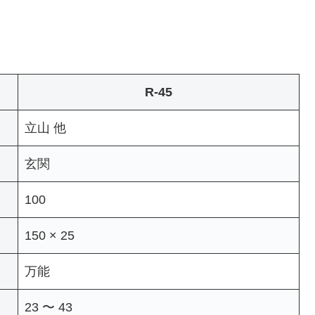
R-45
立山 他
玄関
100
150 × 25
万能
23 〜 43