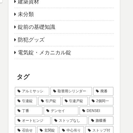
建築資材
未分類
錠前の基礎知識
防犯グッズ
電気錠・メカニカル錠
タグ
アルミサッシ
取替用シリンダー
廃番
引違錠
引戸錠
引違戸錠
2個同一
丁番
デンセイ
DENSEI
オートヒンジ
ストップなし
旗蝶番
召合せ
玄関錠
中心吊り
ストップ付