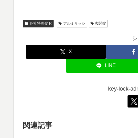
各社特殊錠 R
アルミサッシ
玄関錠
シ
X
LINE
key-lock
関連記事