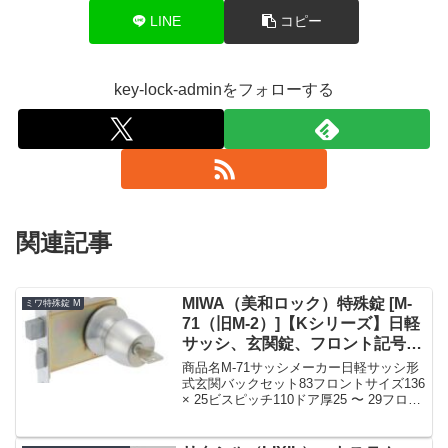
LINE
コピー
key-lock-adminをフォローする
関連記事
MIWA（美和ロック）特殊錠 [M-
ミワ特殊錠 M
71（旧M-2）]【Kシリーズ】日軽
サッシ、玄関錠、フロント記号
HMSP
商品名M-71サッシメーカー日軽サッシ形
式玄関バックセット83フロントサイズ136
× 25ビスピッチ110ドア厚25 〜 29フロン
ト形状フロント記号HMSP備考ミワロッ
ク特殊錠M-71（M71）(旧2)☆☆ミワ 美和
MIWA☆M-71...