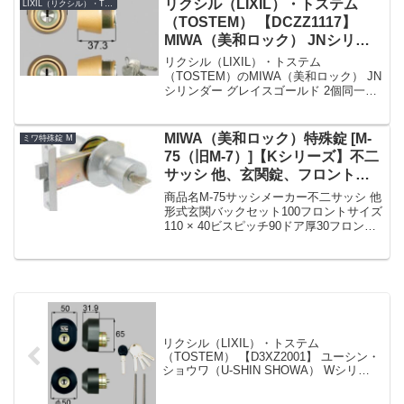
リクシル（LIXIL）・トステム
LIXIL（リクシル）・TOSTEM（トステム）
（TOSTEM） 【DCZZ1117】
MIWA（美和ロック） JNシリン
ダー 玄関ドア用 グレイスゴール
リクシル（LIXIL）・トステム
ド 2個同一
（TOSTEM）のMIWA（美和ロック） JN
シリンダー グレイスゴールド 2個同一
【DCZZ1117】です。シリンダーの仕様シ
リンダー品番DCZZ1117シリンダーの色グ
レイスゴールドセット内容本体×2、キ...
MIWA（美和ロック）特殊錠 [M-
ミワ特殊錠 M
75（旧M-7）]【Kシリーズ】不二
サッシ 他、玄関錠、フロント記
号 145SP
商品名M-75サッシメーカー不二サッシ 他
形式玄関バックセット100フロントサイズ
110 × 40ビスピッチ90ドア厚30フロント
形状L型フロントフロント記号145SP備考
【MIWA 145SP】MIWA,美和ロック 特
殊錠 M-75 MI...
リクシル（LIXIL）・トステム
（TOSTEM） 【D3XZ2001】 ユーシン・
ショウワ（U-SHIN SHOWA） Wシリン
ダー 玄関ドア用 ブラック 2個同一