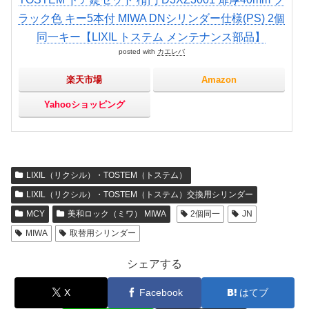
ラック色 キー5本付 MIWA DNシリンダー仕様(PS) 2個
同一キー【LIXIL トステム メンテナンス部品】
posted with
カエレバ
楽天市場
Amazon
Yahooショッピング
LIXIL（リクシル）・TOSTEM（トステム）
LIXIL（リクシル）・TOSTEM（トステム）交換用シリンダー
MCY
美和ロック（ミワ） MIWA
2個同一
JN
MIWA
取替用シリンダー
シェアする
X
Facebook
はてブ