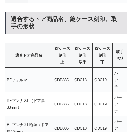
適合するドア商品名、錠ケース刻印、取
手の形状
錠ケース
錠ケース
錠ケース
取手
適合ドア商品名
刻印
刻印
刻印
形状
上
取手
下
バー
BFフォルマ
QDD835
QDC18
QDC19
アー
チ
バー
BFプレナスII（ドア厚
QDD835
QDC18
QDC19
アー
33mm）
チ
バー
BFプレナスII断熱（ドア
QDD835
QDC18
QDC19
アー
厚40mm）