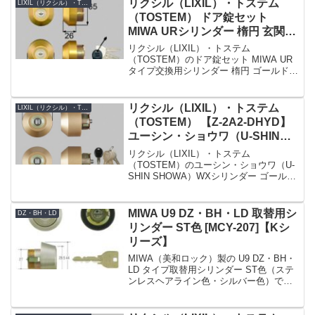
リクシル（LIXIL）・トステム
LIXIL（リクシル）・TOSTEM（トステム）
（TOSTEM） ドア錠セット
MIWA URシリンダー 楕円 玄関ド
ア用 ゴールド 2個同一
リクシル（LIXIL）・トステム
[DRZZ1003]
（TOSTEM）のドア錠セット MIWA UR
タイプ交換用シリンダー 楕円 ゴールド 2
個同一【DRZZ1003】です。シリンダー
の仕様シリンダー品番DRZZ1003シリン
ダーの色ゴールド(鍵穴上部のロゴマー...
リクシル（LIXIL）・トステム
LIXIL（リクシル）・TOSTEM（トステム）
（TOSTEM） 【Z-2A2-DHYD】
ユーシン・ショウワ（U-SHIN
SHOWA）WXシリンダー 玄関ド
リクシル（LIXIL）・トステム
ア用 ゴールド 2個同一
（TOSTEM）のユーシン・ショウワ（U-
SHIN SHOWA）WXシリンダー ゴールド
2個同一【Z-2A2-DHYD】です。シリンダ
ーの仕様シリンダー品番Z-2A2-DHYDシ
リンダーの色ゴールドセット内...
MIWA U9 DZ・BH・LD 取替用シ
DZ・BH・LD
リンダー ST色 [MCY-207]【Kシ
リーズ】
MIWA（美和ロック）製の U9 DZ・BH・
LD タイプ取替用シリンダー ST色（ステ
ンレスヘアライン色・シルバー色）で
す。K シリーズでの商品名 No. は MCY-
207 です。戸厚 (DT : Door Thickness) は
3...