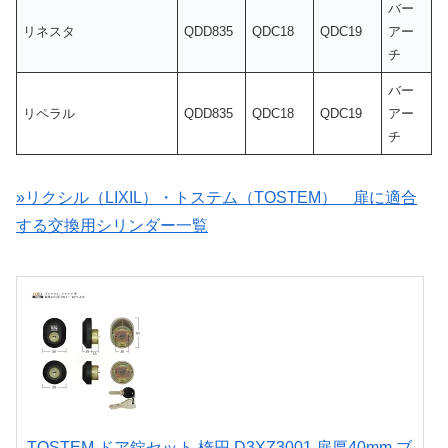
バー
リネスタ
QDD835
QDC18
QDC19
アー
チ
バー
リペラル
QDD835
QDC18
QDC19
アー
チ
»リクシル（LIXIL）・トステム（TOSTEM） 扉に適合
する交換用シリンダー一覧
TOSTEM ドア錠セット 楕円 D3XZ3001 扉厚40mm ブ