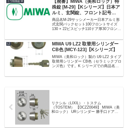
【廃番】MIWA（美和ロック）特
ミワ特殊錠 M
殊錠 [M-29]【Kシリーズ】日本ア
ルミ、玄関錠、フロント記号
145SP
商品名M-29サッシメーカー日本アルミ形
式玄関バックセット100フロントサイズ
130 × 22ビスピッチ110ドア厚30フロント
形状フロント記号145SP備考廃番代用 M-
81»Kシリーズ MIWA（美和ロック）特殊
錠 まとめ一覧表【M】
MIWA U9 LZ2 取替用シリンダー
LZ
CB色 [MCY-123]【Kシリーズ】
MIWA（美和ロック）製の U9 LZ2 タイプ
取替用シリンダー CB色（セラミックブロ
ンズ色）です。K シリーズでの商品名
No. は MCY-123 です。戸厚 (DT : Door
Thickness) は 28 ～ 34mm。適合刻...
リクシル（LIXIL）・トステム
（TOSTEM） 【DCZZ0049】 MIWA（美
和ロック） URシリンダー 勝手口ドア用
ヘアライン 2個同一