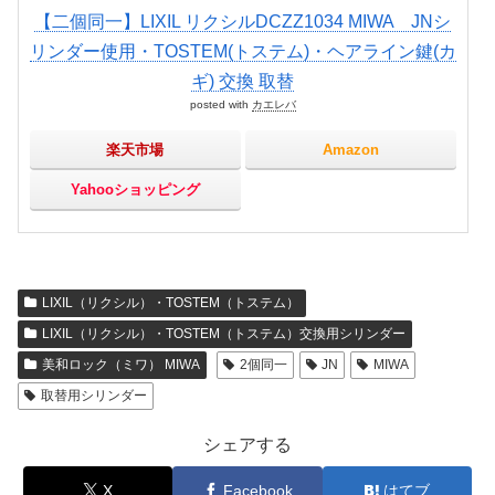
【二個同一】LIXIL リクシルDCZZ1034 MIWA JNシ
リンダー使用・TOSTEM(トステム)・ヘアライン鍵(カ
ギ) 交換 取替
posted with
カエレバ
楽天市場
Amazon
Yahooショッピング
LIXIL（リクシル）・TOSTEM（トステム）
LIXIL（リクシル）・TOSTEM（トステム）交換用シリンダー
美和ロック（ミワ） MIWA
2個同一
JN
MIWA
取替用シリンダー
シェアする
X
Facebook
はてブ