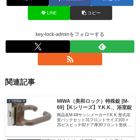
LINE
コピー
key-lock-adminをフォローする
関連記事
MIWA（美和ロック）特殊錠 [M-
ミワ特殊錠 M
69]【Kシリーズ】Y.K.K.、浴室錠
商品名M-69サッシメーカーY.K.K.形式浴
室バックセット31フロントサイズ103 ×
25ビスピッチ82ドア厚30フロント形状フ
ロント記号備考ブロンズ朝日工業 Kシリ
ーズ MIWA 交換用特殊錠 M-69 浴室錠
(YKK・バックセット...