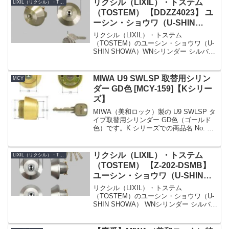
リクシル（LIXIL）・トステム
LIXIL（リクシル）・TOSTEM（トステム）
（TOSTEM） 【DDZZ4023】 ユ
ーシン・ショウワ（U-SHIN
SHOWA）WNシリンダー 玄関ド
リクシル（LIXIL）・トステム
ア用 シルバー
（TOSTEM）のユーシン・ショウワ（U-
SHIN SHOWA）WNシリンダー シルバー
【DDZZ4023】です。シリンダーの仕様
シリンダー品番DDZZ4023シリンダーの
色シルバーセット内容本体×1、キー×...
MIWA U9 SWLSP 取替用シリン
MCY
ダー GD色 [MCY-159]【Kシリー
ズ】
MIWA（美和ロック）製の U9 SWLSP タ
イプ取替用シリンダー GD色（ゴールド
色）です。K シリーズでの商品名 No. は
MCY-159 です。戸厚 (DT : Door
Thickness) は 37 ～ 42mm。適合刻印：
...
リクシル（LIXIL）・トステム
LIXIL（リクシル）・TOSTEM（トステム）
（TOSTEM） 【Z-202-DSMB】
ユーシン・ショウワ（U-SHIN
SHOWA） WNシリンダー 玄関ド
リクシル（LIXIL）・トステム
ア用 シルバー 2個同一
（TOSTEM）のユーシン・ショウワ（U-
SHIN SHOWA） WNシリンダー シルバー
2個同一【Z-202-DSMB】です。シリンダ
ーの仕様シリンダー品番Z-202-DSMBシ
リンダーの色シルバーセット...