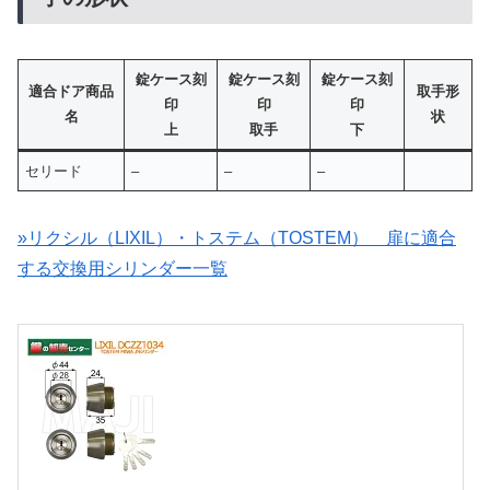
錠ケース刻
錠ケース刻
錠ケース刻
適合ドア商品
取手形
印
印
印
名
状
上
取手
下
セリード
–
–
–
»リクシル（LIXIL）・トステム（TOSTEM） 扉に適合
する交換用シリンダー一覧