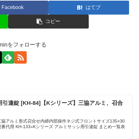
Facebook
はてブ
コピー
-adminをフォローする
引違錠 [KH-84]【Kシリーズ】三協アルミ、召合
三協アルミ形式召合せ内締内部操作ネジ式フロントサイズ135×30
廃番代用 KH-133»Kシリーズ アルミサッシ用引違錠 まとめ一覧表