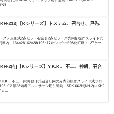
錠...
KH-213]【Kシリーズ】トステム、召合せ、戸先、
カートステム形式2点セット召合せ2点セット戸先内部操作スライド式
内：134×28162×28(108×17)ビスピッチ98化粧座：127ケー
.
KH-2内]【Kシリーズ】Y.K.K.、不二、神鋼、召合
Y.K.K.、不二、神鋼 他形式召合せ内のみ内部操作スライド式フロ
05ドア厚28備考アルミサッシ用引違錠 SDK-002N(KH-2内 KH2
...