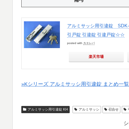
アルミサッシ用引違錠 SDK-00
引戸錠 引違錠 引違戸錠☆☆
posted with
カエレバ
楽天市場
»Kシリーズ アルミサッシ用引違錠 まとめ一覧
アルミサッシ用引違錠 KH
アルミサッシ
召合せ
シ