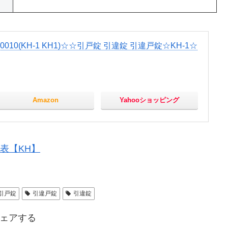
10(KH-1 KH1)☆☆引戸錠 引違錠 引違戸錠☆KH-1☆
Amazon
Yahooショッピング
表【KH】
引戸錠
引違戸錠
引違錠
ェアする