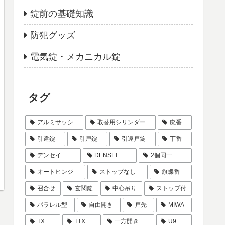
錠前の基礎知識
防犯グッズ
電気錠・メカニカル錠
タグ
アルミサッシ
取替用シリンダー
廃番
引違錠
引戸錠
引違戸錠
丁番
デンセイ
DENSEI
2個同一
オートヒンジ
ストップなし
旗蝶番
召合せ
玄関錠
中心吊り
ストップ付
パラレル型
自由開き
戸先
MIWA
TX
TTX
一方開き
U9