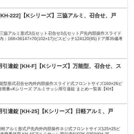
KH-222]【Kシリーズ】三協アルミ、召合せ、戸
カー三協アルミ形式3点セット召合せ3点セット戸先内部操作スライド
168×36147×70(102×17)ビスピッチ124120(85)ドア厚35備考
引違錠 [KH-F]【Kシリーズ】万能型、召合せ、ス
万能型形式召合せ内外内部操作スライド式フロントサイズ160×26ビ
0備考廃番»Kシリーズ アルミサッシ用引違錠 まとめ一覧表【KH】
違錠 [KH-25]【Kシリーズ】日軽アルミ、戸
日軽アルミ形式戸先内外内部操作ネジ式フロントサイズ125×25ビ
考廃番代用 KH-ASアルミサッシ用引違錠SDK-0250(KH-25