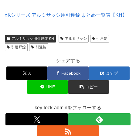
»Kシリーズ アルミサッシ用引違錠 まとめ一覧表【KH】
アルミサッシ用引違錠 KH
アルミサッシ
引戸錠
引違戸錠
引違錠
シェアする
X
Facebook
はてブ
LINE
コピー
key-lock-adminをフォローする