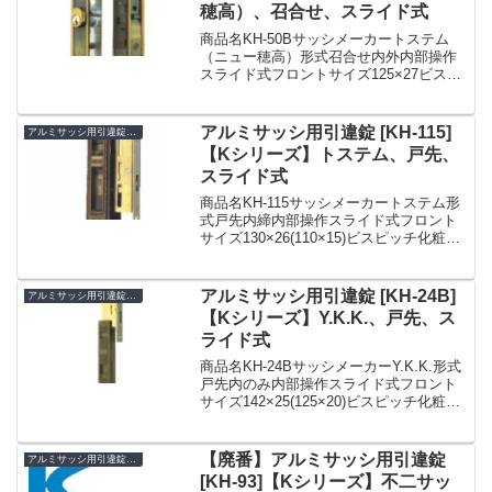
穂高）、召合せ、スライド式
商品名KH-50Bサッシメーカートステム
（ニュー穂高）形式召合せ内外内部操作
スライド式フロントサイズ125×27ビスピ
ッチ95ドア厚25備考TOSTEMトステム
KH-50B アルミサッシ用引戸錠 ・キー3本
付 ・召合せ 内外 ・引違錠 鍵...
アルミサッシ用引違錠 [KH-115]
アルミサッシ用引違錠 KH
【Kシリーズ】トステム、戸先、
スライド式
商品名KH-115サッシメーカートステム形
式戸先内締内部操作スライド式フロント
サイズ130×26(110×15)ビスピッチ化粧
座：105ケース：95ドア厚30備考フロン
ト W19.5 は受注発注アルミサッシ用引違
錠SDK-1150(KH-1...
アルミサッシ用引違錠 [KH-24B]
アルミサッシ用引違錠 KH
【Kシリーズ】Y.K.K.、戸先、ス
ライド式
商品名KH-24BサッシメーカーY.K.K.形式
戸先内のみ内部操作スライド式フロント
サイズ142×25(125×20)ビスピッチ化粧
座：127ケース：105ドア厚25備考アルミ
サッシ用引違錠SDK-024B(KH-24B
KH24B)☆☆引...
【廃番】アルミサッシ用引違錠
アルミサッシ用引違錠 KH
[KH-93]【Kシリーズ】不二サッ