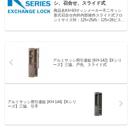
シ、召合せ、スライド式
商品名KH-93サッシメーカー不二サッシ
形式召合せ内外内部操作スライド式フロ
ントサイズ外：125×25内：125×28ビスピ
ッチ105ドア厚33備考廃番»Kシリーズ ア
ルミサッシ用引違錠 まとめ一覧表【KH】
アルミサッシ用引違錠 [KH-142]【Kシリ
ーズ】三協、戸先、スライド式
アルミサッシ用引違錠 [KH-144]【Kシリ
ーズ】三協、引手