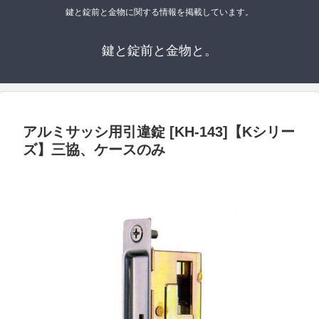
鍵と錠前と金物に関する情報を掲載しています。
鍵と錠前と金物と。
アルミサッシ用引違錠 [KH-143]【Kシリー
ズ】三協、ケースのみ