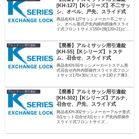
[KH-127]【Kシリーズ】不二サッ
シ、オベル、戸先、スライド式
商品名KH-127サッシメーカー不二サッ
シ、オベル形式戸先内締内部操作スライ
ド式フロントサイズ150×28(120×21)ビス
ピッチ化粧座：131ケース：71ドア厚33
備考廃番代用 KH-147»Kシリーズ アルミ
サッシ用引違錠 まとめ一覧...
【廃番】アルミサッシ用引違錠
アルミサッシ用引違錠 KH
[KH-55]【Kシリーズ】トステ
ム、召合せ、スライド式
商品名KH-55サッシメーカートステム形
式召合せ内外内部操作スライド式フロン
トサイズ170×30ビスピッチ130ドア厚31
備考廃番»Kシリーズ アルミサッシ用引違
錠 まとめ一覧表【KH】
【廃番】アルミサッシ用引違錠
アルミサッシ用引違錠 KH
[KH-302]【Kシリーズ】アルナ、
召合せ、戸先、スライド式
商品名KH-302サッシメーカーアルナ形式
3点セット召合せ3点セット戸先内部操作
スライド式フロントサイズ
135×32135×32(155×15)ビスピッチ110化
粧座：110ケース：100ドア厚29 〜 31備
考廃番»Kシリーズ アルミサッ...