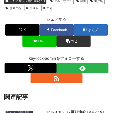
アルミサッシ用引違錠 KH
アルミサッシ
廃番
引戸錠
引違戸錠
引違錠
戸先
シェアする
X
Facebook
はてブ
LINE
コピー
key-lock-adminをフォローする
関連記事
アルミサッシ用引違錠 [KH-119]
アルミサッシ用引違錠 KH