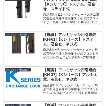
【Kシリーズ】トステム、召合
せ、スライド式
商品名KH-119サッシメーカートステム形
式召合せ内外内部操作スライド式フロン
トサイズ外：134×28内：160×25ビスピッ
チ132ドア厚30備考アルミサッシ用引違
錠 SDK-0119(KH-119 KH119)☆☆引戸錠
引違錠 引違戸...
【廃番】アルミサッシ用引違錠
アルミサッシ用引違錠 KH
[KH-61]【Kシリーズ】トステ
ム、召合せ、ネジ式
商品名KH-61サッシメーカートステム形
式召合せ内外内部操作ネジ式フロントサ
イズ132×29ビスピッチ105ドア厚31備
考»Kシリーズ アルミサッシ用引違錠 ま
とめ一覧表【KH】
【廃番】アルミサッシ用引違錠
アルミサッシ用引違錠 KH
[KH-37]【Kシリーズ】アルナ工
業、召合せ、ネジ式
商品名KH-37サッシメーカーアルナ工業
形式召合せ内外内部操作ネジ式フロント
サイズ160×30ビスピッチ94ドア厚30備考
廃番»Kシリーズ アルミサッシ用引違錠
まとめ一覧表【KH】
【廃番】アルミサッシ用引違錠
アルミサッシ用引違錠 KH