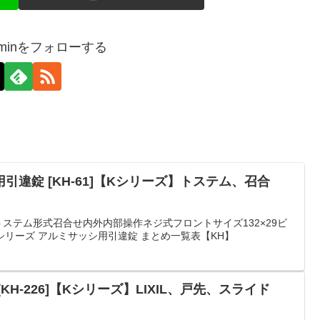
-adminをフォローする
違錠 [KH-61]【Kシリーズ】トステム、召合
トステム形式召合せ内外内部操作ネジ式フロントサイズ132×29ビ
Kシリーズ アルミサッシ用引違錠 まとめ一覧表【KH】
H-226]【Kシリーズ】LIXIL、戸先、スライド