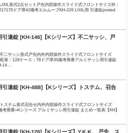
ーLIXIL形式2点セット戸先内部操作スライド式フロントサイズ外：
17170ドア厚42備考エルムーブKH-226 LIXIL用 引違錠posted
違錠 [KH-146]【Kシリーズ】不二サッシ、戸
カー不二サッシ形式戸先内外内部操作スライド式フロントサイズ
ピッチ化粧座：128ケース：78ドア厚30備考廃番アルミサッシ用引違錠
14...
違錠 [KH-48B]【Kシリーズ】トステム、召合
カートステム形式召合せ内外内部操作スライド式フロントサイズ
22備考廃番»Kシリーズ アルミサッシ用引違錠 まとめ一覧表【KH】
錠 [KH-126]【Kシリーズ】Y.K.K.、戸先、ス