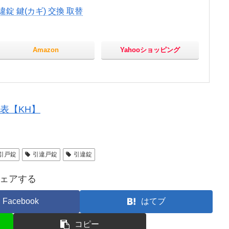
違錠 鍵(カギ) 交換 取替
Amazon
Yahooショッピング
表【KH】
引戸錠
引違戸錠
引違錠
ェアする
Facebook
はてブ
コピー