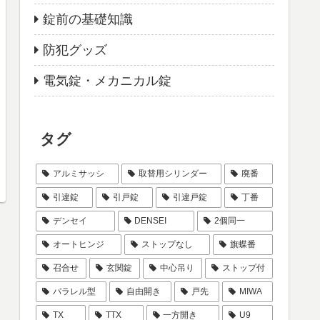
錠前の基礎知識
防犯グッズ
電気錠・メカニカル錠
タグ
アルミサッシ
取替用シリンダー
廃番
引違錠
引戸錠
引違戸錠
丁番
デンセイ
DENSEI
2個同一
オートヒンジ
ストップなし
旗蝶番
召合せ
玄関錠
中心吊り
ストップ付
パラレル型
自由開き
戸先
MIWA
TX
TTX
一方開き
U9