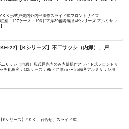
ーY.K.K.形式戸先内外内部操作スライド式フロントサイズ
ッチ化粧座：127ケース：106ドア厚30備考廃番»Kシリーズ アルミサッ
H】
KH-22]【Kシリーズ】不二サッシ（内締）、戸
ー不二サッシ（内締）形式戸先内のみ内部操作スライド式フロントサ
)ビスピッチ化粧座：105ケース：95ドア厚25 〜 35備考アルミサッシ用
.
]【Kシリーズ】Y.K.K.、召合せ、スライド式