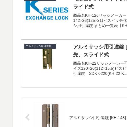
ライド式
商品名KH-126サッシメーカ
142×26(125×21)ビスピ
シ用引違錠 まとめ一覧表【K
アルミサッシ用引違錠 [
アルミサッシ用引違錠 KH
先、スライド式
商品名KH-22サッシメーカ
イズ120×20(112×15.5
引違錠 SDK-0220(KH-22 K..
アルミサッシ用引違錠 [KH-148