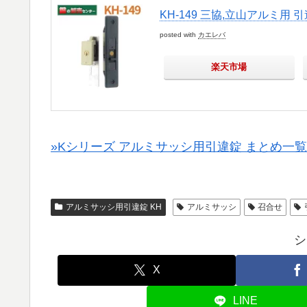
KH-149 三協,立山アルミ用 引
posted with
カエレバ
楽天市場
»Kシリーズ アルミサッシ用引違錠 まとめ一覧
アルミサッシ用引違錠 KH
アルミサッシ
召合せ
シ
X
LINE