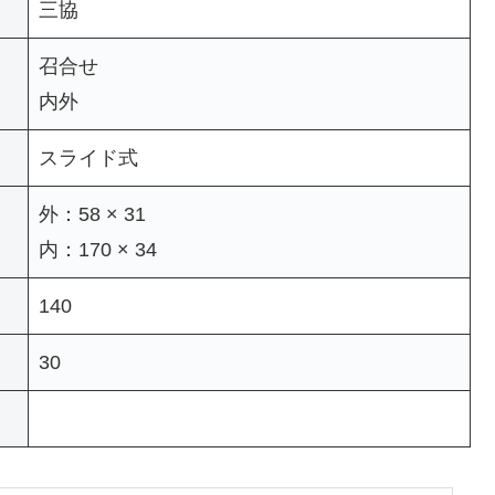
三協
召合せ
内外
スライド式
外：58 × 31
内：170 × 34
140
30