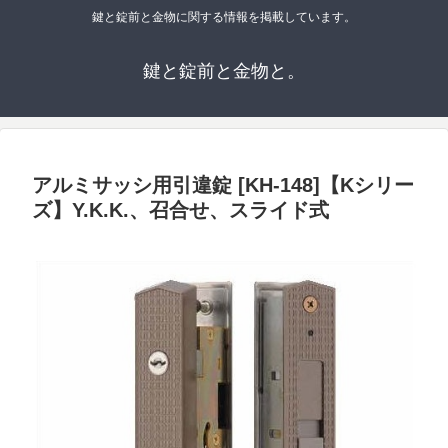
鍵と錠前と金物に関する情報を掲載しています。
鍵と錠前と金物と。
アルミサッシ用引違錠 [KH-148]【Kシリー
ズ】Y.K.K.、召合せ、スライド式