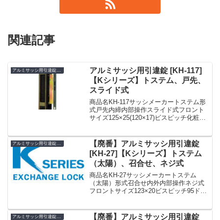
関連記事
アルミサッシ用引違錠 [KH-117]
アルミサッシ用引違錠 KH
【Kシリーズ】トステム、戸先、
スライド式
商品名KH-117サッシメーカートステム形
式戸先内締内部操作スライド式フロント
サイズ125×25(120×17)ビスピッチ化粧
座：105ケース：95ドア厚30備考アルミ
サッシ用引違錠SDK-1170(KH-117
KH117)☆☆引戸錠 引...
【廃番】アルミサッシ用引違錠
アルミサッシ用引違錠 KH
[KH-27]【Kシリーズ】トステム
（太陽）、召合せ、ネジ式
商品名KH-27サッシメーカートステム
（太陽）形式召合せ内外内部操作ネジ式
フロントサイズ123×20ビスピッチ95ドア
厚25 〜 30備考廃番»Kシリーズ アルミサ
ッシ用引違錠 まとめ一覧表【KH】
【廃番】アルミサッシ用引違錠
アルミサッシ用引違錠 KH