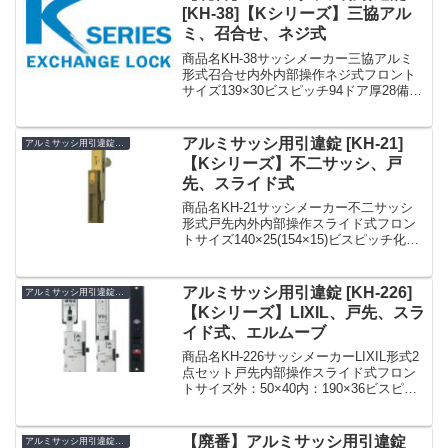
[KH-38]【Kシリーズ】三協アル
ミ、召合せ、ネジ式
商品名KH-38サッシメーカー三協アルミ
形式召合せ内外内部操作ネジ式フロント
サイズ139×30ビスピッチ94ドア厚28備考
廃番»Kシリーズ アルミサッシ用引違錠
まとめ一覧表【KH】
アルミサッシ用引違錠 [KH-21]
アルミサッシ用引違錠 KH
【Kシリーズ】不二サッシ、戸
先、スライド式
商品名KH-21サッシメーカー不二サッシ
形式戸先内外内部操作スライド式フロン
トサイズ140×25(154×15)ビスピッチ化粧
座：88ケース：110ドア厚25備考【当店
限定!!毎日ポイント5倍】WEST 引戸錠
406-H0405-BM 扉...
アルミサッシ用引違錠 [KH-226]
アルミサッシ用引違錠 KH
【Kシリーズ】LIXIL、戸先、スラ
イド式、エルムーブ
商品名KH-226サッシメーカーLIXIL形式2
点セット戸先内部操作スライド式フロン
トサイズ外：50×40内：190×36ビスピッ
チ217170ドア厚42備考エルムーブKH-226
LIXIL用 引違錠posted with カエレバ楽天
市...
【廃番】アルミサッシ用引違錠
アルミサッシ用引違錠 KH