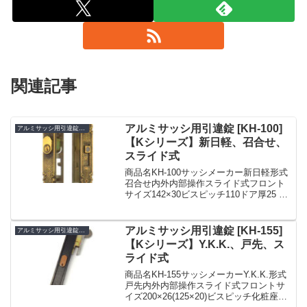
関連記事
アルミサッシ用引違錠 [KH-100]
アルミサッシ用引違錠 KH
【Kシリーズ】新日軽、召合せ、
スライド式
商品名KH-100サッシメーカー新日軽形式
召合せ内外内部操作スライド式フロント
サイズ142×30ビスピッチ110ドア厚25 〜
30備考KH-100 新日軽 宝樹 アルミサッシ
用引違錠 玄関 鍵(カギ) 交換 取替え■標準
キー3本付き■【送...
アルミサッシ用引違錠 [KH-155]
アルミサッシ用引違錠 KH
【Kシリーズ】Y.K.K.、戸先、ス
ライド式
商品名KH-155サッシメーカーY.K.K.形式
戸先内外内部操作スライド式フロントサ
イズ200×26(125×20)ビスピッチ化粧座：