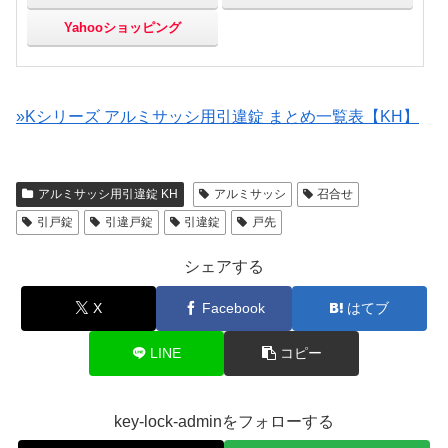
Yahooショッピング
»Kシリーズ アルミサッシ用引違錠 まとめ一覧表【KH】
アルミサッシ用引違錠 KH
アルミサッシ
召合せ
引戸錠
引違戸錠
引違錠
戸先
シェアする
X
Facebook
はてブ
LINE
コピー
key-lock-adminをフォローする