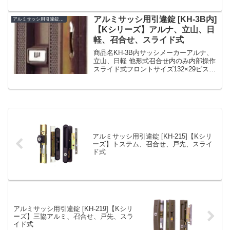
124ドア厚33 〜 35備考アルミサッシ用引
違錠SDK-1370(KH-137 KH137)☆☆引戸
錠 引違錠 引...
アルミサッシ用引違錠 [KH-3B内]
アルミサッシ用引違錠 KH
【Kシリーズ】アルナ、立山、日
軽、召合せ、スライド式
商品名KH-3B内サッシメーカーアルナ、
立山、日軽 他形式召合せ内のみ内部操作
スライド式フロントサイズ132×29ビスピ
ッチ105ドア厚28備考アルミサッシ用引違
錠 SDK-003NB(KH-3B内 KH3B内)☆☆
引戸錠 引違錠 引違戸錠...
アルミサッシ用引違錠 [KH-215]【Kシリ
ーズ】トステム、召合せ、戸先、スライ
ド式
アルミサッシ用引違錠 [KH-219]【Kシリ
ーズ】三協アルミ、召合せ、戸先、スラ
イド式