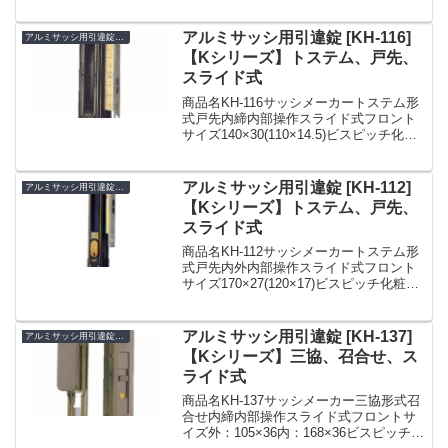
127ケース：105ドア厚30備考KH-66 の代
用、受け無しYKKap 引戸錠 戸先 KH-155
キー...
アルミサッシ用引違錠 [KH-116]
アルミサッシ用引違錠 KH
【Kシリーズ】トステム、戸先、
スライド式
商品名KH-116サッシメーカートステム形
式戸先内締内部操作スライド式フロント
サイズ140×30(110×14.5)ビスピッチ化粧
座：106ケース：95ドア厚30備考フロン
ト W19.5 は受注発注アルミサッシ用引違
錠SDK-1160(KH...
アルミサッシ用引違錠 [KH-112]
アルミサッシ用引違錠 KH
【Kシリーズ】トステム、戸先、
スライド式
商品名KH-112サッシメーカートステム形
式戸先内外内部操作スライド式フロント
サイズ170×27(120×17)ビスピッチ化粧
座：130ケース：96ドア厚25備考LIXIL
KH-112 トステム用 引違錠 DDZZ116 光悦
一筋引合錠 ...
アルミサッシ用引違錠 [KH-137]
アルミサッシ用引違錠 KH
【Kシリーズ】三協、召合せ、ス
ライド式
商品名KH-137サッシメーカー三協形式召
合せ内締内部操作スライド式フロントサ
イズ外：105×36内：168×36ビスピッチ