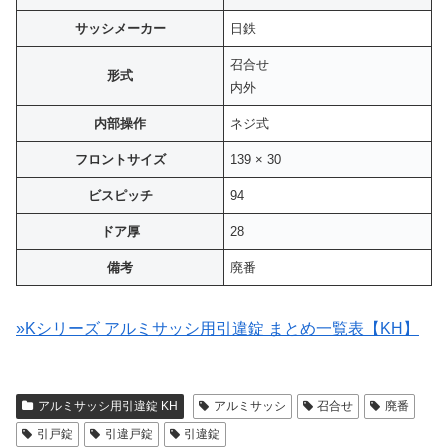
サッシメーカー
日鉄
召合せ
形式
内外
内部操作
ネジ式
フロントサイズ
139 × 30
ビスピッチ
94
ドア厚
28
備考
廃番
»Kシリーズ アルミサッシ用引違錠 まとめ一覧表【KH】
アルミサッシ用引違錠 KH
アルミサッシ
召合せ
廃番
引戸錠
引違戸錠
引違錠