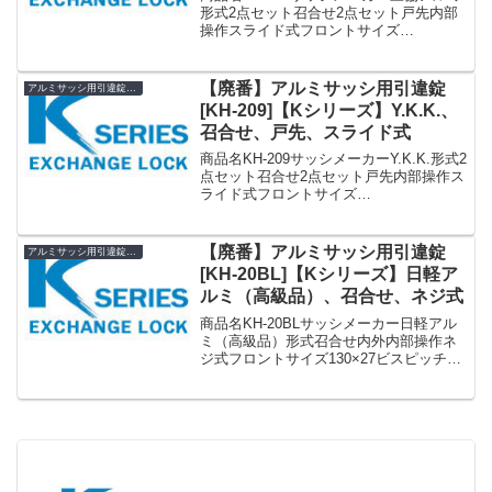
形式2点セット召合せ2点セット戸先内部
操作スライド式フロントサイズ
132×28140×20(85×18)ビスピッチ100化粧
座：124ケース：73ドア厚30備考廃番代
用 KH-219»Kシリーズ ア...
【廃番】アルミサッシ用引違錠
アルミサッシ用引違錠 KH
[KH-209]【Kシリーズ】Y.K.K.、
召合せ、戸先、スライド式
商品名KH-209サッシメーカーY.K.K.形式2
点セット召合せ2点セット戸先内部操作ス
ライド式フロントサイズ
200×35200×35(122×15)ビスピッチ150化
粧座：148ケース：106ドア厚29 〜 32備
考廃番代用 KH-224...
【廃番】アルミサッシ用引違錠
アルミサッシ用引違錠 KH
[KH-20BL]【Kシリーズ】日軽ア
ルミ（高級品）、召合せ、ネジ式
商品名KH-20BLサッシメーカー日軽アル
ミ（高級品）形式召合せ内外内部操作ネ
ジ式フロントサイズ130×27ビスピッチ65
ドア厚28備考廃番»Kシリーズ アルミサッ
シ用引違錠 まとめ一覧表【KH】