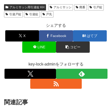
アルミサッシ用引違錠 KH
アルミサッシ
廃番
引戸錠
引違戸錠
引違錠
戸先
シェアする
X
Facebook
はてブ
LINE
コピー
key-lock-adminをフォローする
関連記事