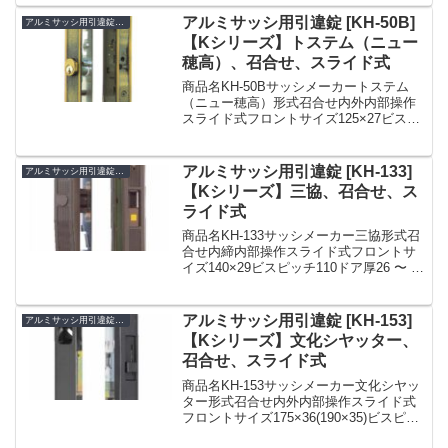
用、受け無しYKKap 引戸錠 戸先 KH-155
キー...
アルミサッシ用引違錠 [KH-50B]
アルミサッシ用引違錠 KH
【Kシリーズ】トステム（ニュー
穂高）、召合せ、スライド式
商品名KH-50Bサッシメーカートステム
（ニュー穂高）形式召合せ内外内部操作
スライド式フロントサイズ125×27ビスピ
ッチ95ドア厚25備考TOSTEMトステム
KH-50B アルミサッシ用引戸錠 ・キー3本
付 ・召合せ 内外 ・引違錠 鍵...
アルミサッシ用引違錠 [KH-133]
アルミサッシ用引違錠 KH
【Kシリーズ】三協、召合せ、ス
ライド式
商品名KH-133サッシメーカー三協形式召
合せ内締内部操作スライド式フロントサ
イズ140×29ビスピッチ110ドア厚26 〜 30
備考KH-133 三協立山アルミ用 麗峰 引違
錠 WD3095BR 鍵(カギ) 交換 取替posted
wit...
アルミサッシ用引違錠 [KH-153]
アルミサッシ用引違錠 KH
【Kシリーズ】文化シヤッター、
召合せ、スライド式
商品名KH-153サッシメーカー文化シヤッ
ター形式召合せ内外内部操作スライド式
フロントサイズ175×36(190×35)ビスピッ
チ133ドア厚36備考KH-153 文化シャッタ