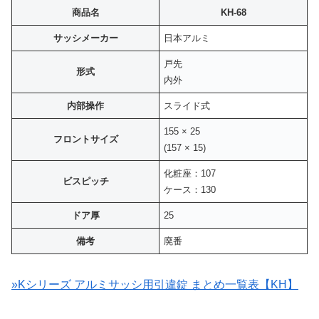
商品名
KH-68
サッシメーカー
日本アルミ
戸先
形式
内外
内部操作
スライド式
155 × 25
フロントサイズ
(157 × 15)
化粧座：107
ビスピッチ
ケース：130
ドア厚
25
備考
廃番
»Kシリーズ アルミサッシ用引違錠 まとめ一覧表【KH】