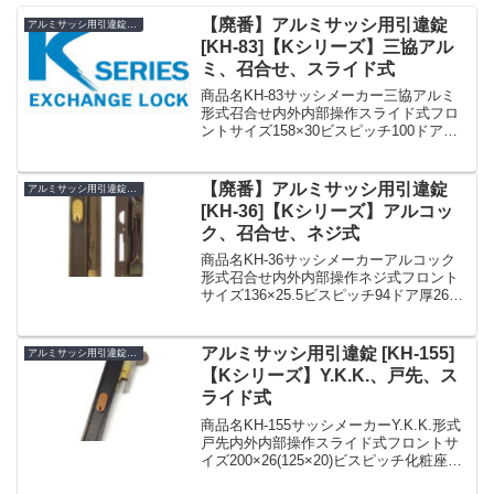
【廃番】アルミサッシ用引違錠
アルミサッシ用引違錠 KH
[KH-83]【Kシリーズ】三協アル
ミ、召合せ、スライド式
商品名KH-83サッシメーカー三協アルミ
形式召合せ内外内部操作スライド式フロ
ントサイズ158×30ビスピッチ100ドア厚
30備考廃番»Kシリーズ アルミサッシ用引
違錠 まとめ一覧表【KH】
【廃番】アルミサッシ用引違錠
アルミサッシ用引違錠 KH
[KH-36]【Kシリーズ】アルコッ
ク、召合せ、ネジ式
商品名KH-36サッシメーカーアルコック
形式召合せ内外内部操作ネジ式フロント
サイズ136×25.5ビスピッチ94ドア厚26備
考アルミサッシ用引違錠SDK-0460(KH-46
KH46) (KH-39・KH-36の代品）☆☆引
戸錠 引違錠...
アルミサッシ用引違錠 [KH-155]
アルミサッシ用引違錠 KH
【Kシリーズ】Y.K.K.、戸先、ス
ライド式
商品名KH-155サッシメーカーY.K.K.形式
戸先内外内部操作スライド式フロントサ
イズ200×26(125×20)ビスピッチ化粧座：
127ケース：105ドア厚30備考KH-66 の代