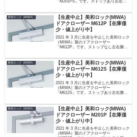
「M201PS」です。ストップあり左右勝
手なし番手（適用扉）1 番（室内のフラ
ッシュドア） 10 〜 30kg取付けパラレル
型カラーシルバー（SV）、ブラック艶消
【生産中止】美和ロック(MIWA)
美和ロック（MIWA）
し...
ドアクローザー M612P【在庫僅
少・値上がり中】
2021 年 3 月に生産を中止した美和ロック
（MIWA）製のドアクローザー
「M612P」です。ストップなし左右勝手
なし番手（適用扉）2 番（玄関ドア） 25
〜 45kg取付けパラレル型カラーシルバー
（SV）、ブラック艶消し（BK）、アイ...
【生産中止】美和ロック(MIWA)
美和ロック（MIWA）
ドアクローザー M612S【在庫僅
少・値上がり中】
2021 年 3 月に生産を中止した美和ロック
（MIWA）製のドアクローザー
「M612S」です。ストップあり左右勝手
なし番手（適用扉）2 番（玄関ドア） 25
〜 45kg取付けスタンダード型（標準型）
カラーシルバー（SV）、ブラック艶消
【生産中止】美和ロック(MIWA)
美和ロック（MIWA）
し...
ドアクローザー M201P【在庫僅
少・値上がり中】
2021 年 3 月に生産を中止した美和ロック
（MIWA）製のドアクローザー