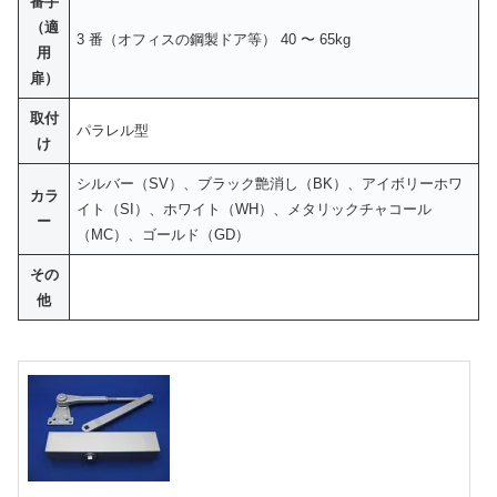
番手
（適
3 番（オフィスの鋼製ドア等） 40 〜 65kg
用
扉）
取付
パラレル型
け
シルバー（SV）、ブラック艶消し（BK）、アイボリーホワ
カラ
イト（SI）、ホワイト（WH）、メタリックチャコール
ー
（MC）、ゴールド（GD）
その
他