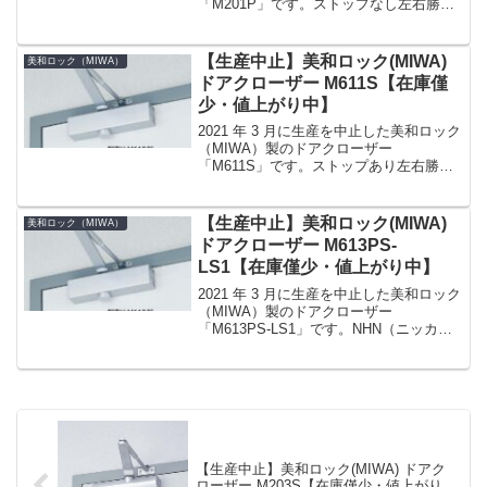
「M201P」です。ストップなし左右勝手
なし番手（適用扉）1 番（室内のフラッ
シュドア） 10 〜 30kg取付けパラレル型
カラーシルバー（SV）、ブラック艶消し
【生産中止】美和ロック(MIWA)
美和ロック（MIWA）
（...
ドアクローザー M611S【在庫僅
少・値上がり中】
2021 年 3 月に生産を中止した美和ロック
（MIWA）製のドアクローザー
「M611S」です。ストップあり左右勝手
なし番手（適用扉）1 番（室内のフラッ
シュドア） 15 〜 30kg取付けスタンダー
ド型（標準型）カラーシルバー（SV）、
【生産中止】美和ロック(MIWA)
美和ロック（MIWA）
ブ...
ドアクローザー M613PS-
LS1【在庫僅少・値上がり中】
2021 年 3 月に生産を中止した美和ロック
（MIWA）製のドアクローザー
「M613PS-LS1」です。NHN（ニッカ
ナ）53SP・153SP、NEWSTAR（日本ド
アーチェック製造）P-83・P-183、
RYOBI（リョービ）63P・1...
【生産中止】美和ロック(MIWA) ドアク
ローザー M203S【在庫僅少・値上がり