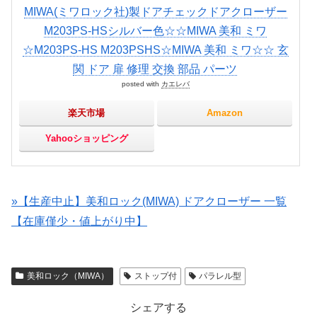
MIWA(ミワロック社)製ドアチェックドアクローザー
M203PS-HSシルバー色☆☆MIWA 美和 ミワ
☆M203PS-HS M203PSHS☆MIWA 美和 ミワ☆☆ 玄
関 ドア 扉 修理 交換 部品 パーツ
posted with
カエレバ
楽天市場
Amazon
Yahooショッピング
»【生産中止】美和ロック(MIWA) ドアクローザー 一覧
【在庫僅少・値上がり中】
美和ロック（MIWA）
ストップ付
パラレル型
シェアする