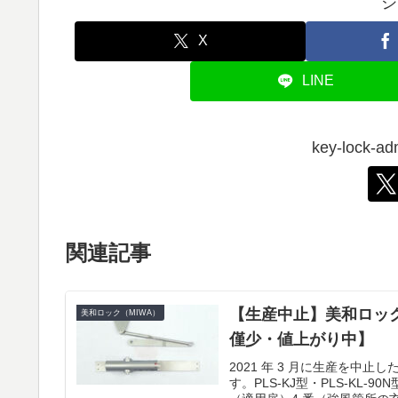
シ
X
LINE
key-lock
関連記事
【生産中止】美和ロック(M
美和ロック（MIWA）
僅少・値上がり中】
2021 年 3 月に生産を中止
す。PLS-KJ型・PLS-K