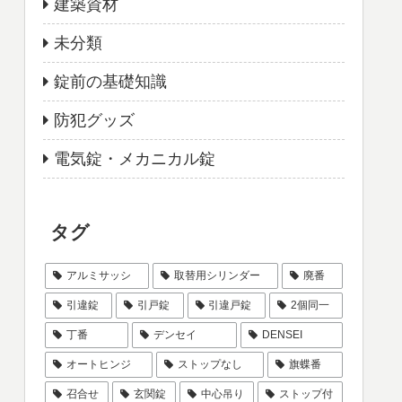
建築資材
未分類
錠前の基礎知識
防犯グッズ
電気錠・メカニカル錠
タグ
アルミサッシ
取替用シリンダー
廃番
引違錠
引戸錠
引違戸錠
2個同一
丁番
デンセイ
DENSEI
オートヒンジ
ストップなし
旗蝶番
召合せ
玄関錠
中心吊り
ストップ付