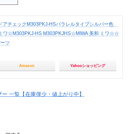
アチェックM303PKJ-HSパラレルタイプシルバー色
☆M303PKJ-HS M303PKJHS☆MIWA 美和 ミワ☆☆
パーツ
Amazon
Yahooショッピング
ーザー 一覧【在庫僅少・値上がり中】