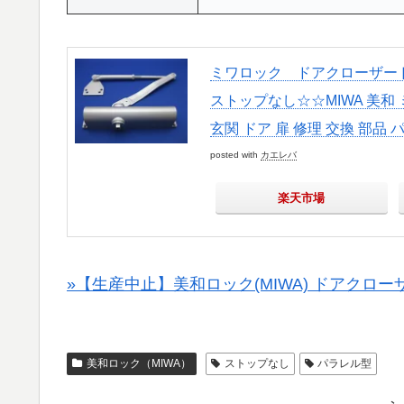
ミワロック ドアクローザード
ストップなし☆☆MIWA 美和 ミワ
玄関 ドア 扉 修理 交換 部品 
posted with
カエレバ
楽天市場
»【生産中止】美和ロック(MIWA) ドアクロ
美和ロック（MIWA）
ストップなし
パラレル型