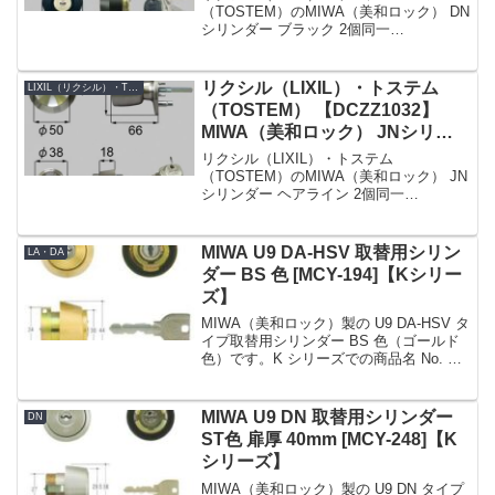
一
（TOSTEM）のMIWA（美和ロック） DN
シリンダー ブラック 2個同一
【DDZZ3017】です。シリンダーの仕様
シリンダー品番DDZZ3017シリンダーの
色ブラックセット内容本体×2、キー×5K
リクシル（LIXIL）・トステム
LIXIL（リクシル）・TOSTEM（トステム）
シリーズ...
（TOSTEM） 【DCZZ1032】
MIWA（美和ロック） JNシリン
ダー 勝手口ドア用 ヘアライン 2
リクシル（LIXIL）・トステム
個同一
（TOSTEM）のMIWA（美和ロック） JN
シリンダー ヘアライン 2個同一
【DCZZ1032】です。シリンダーの仕様
シリンダー品番DCZZ1032シリンダーの
色ヘアラインセット内容本体×2、キー
MIWA U9 DA-HSV 取替用シリン
LA・DA
×5、取付...
ダー BS 色 [MCY-194]【Kシリー
ズ】
MIWA（美和ロック）製の U9 DA-HSV タ
イプ取替用シリンダー BS 色（ゴールド
色）です。K シリーズでの商品名 No. は
MCY-194 です。戸厚 (DT : Door
Thickness) は 33 ～ 42mm。適合刻印...
MIWA U9 DN 取替用シリンダー
DN
ST色 扉厚 40mm [MCY-248]【K
シリーズ】
MIWA（美和ロック）製の U9 DN タイプ