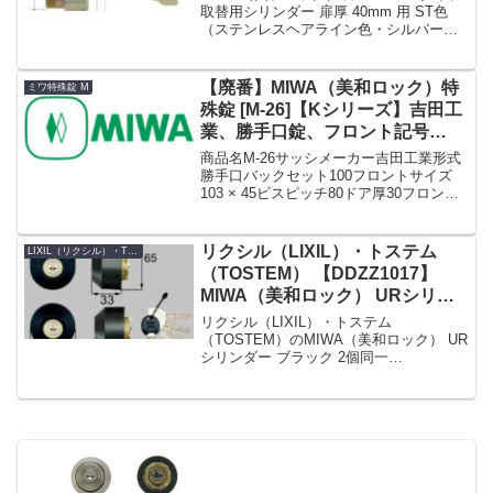
取替用シリンダー 扉厚 40mm 用 ST色
（ステンレスヘアライン色・シルバー
色）です。K シリーズでの商品名 No. は
MCY-248 です。戸厚 (DT : Door
Thickness)...
【廃番】MIWA（美和ロック）特
ミワ特殊錠 M
殊錠 [M-26]【Kシリーズ】吉田工
業、勝手口錠、フロント記号
HBZ-L2
商品名M-26サッシメーカー吉田工業形式
勝手口バックセット100フロントサイズ
103 × 45ビスピッチ80ドア厚30フロント
形状L型フロントフロント記号HBZ-L2備
考廃番代用 M-65, M-67»Kシリーズ
MIWA（美和ロック）特殊...
リクシル（LIXIL）・トステム
LIXIL（リクシル）・TOSTEM（トステム）
（TOSTEM） 【DDZZ1017】
MIWA（美和ロック） URシリン
ダー 玄関ドア用 ブラック 2個同
リクシル（LIXIL）・トステム
一
（TOSTEM）のMIWA（美和ロック） UR
シリンダー ブラック 2個同一
【DDZZ1017】です。シリンダーの仕様
シリンダー品番DDZZ1017シリンダーの
色ブラックセット内容本体×2、キー×5K
シリーズ...