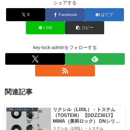
シェアする
X
Facebook
はてブ
LINE
コピー
key-lock-adminをフォローする
関連記事
リクシル（LIXIL）・トステム
LIXIL（リクシル）・TOSTEM（トステム）
（TOSTEM） 【DDZZ3017】
MIWA（美和ロック） DNシリン
ダー 玄関ドア用 ブラック 2個同
リクシル（LIXIL）・トステム