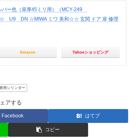
バー色（扉厚45ミリ用）（MCY-249
和☆ U9 DN ☆MIWA ミワ 美和☆☆ 玄関 ドア 扉 修理
Amazon
Yahooショッピング
替用シリンダー
ェアする
Facebook
はてブ
コピー