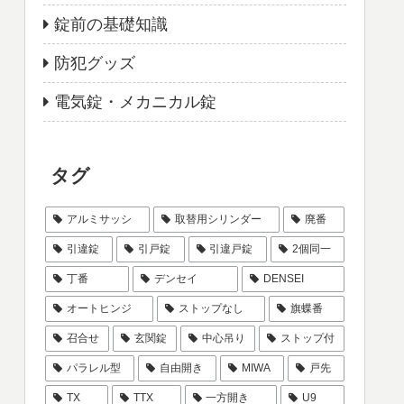
錠前の基礎知識
防犯グッズ
電気錠・メカニカル錠
タグ
アルミサッシ
取替用シリンダー
廃番
引違錠
引戸錠
引違戸錠
2個同一
丁番
デンセイ
DENSEI
オートヒンジ
ストップなし
旗蝶番
召合せ
玄関錠
中心吊り
ストップ付
パラレル型
自由開き
MIWA
戸先
TX
TTX
一方開き
U9