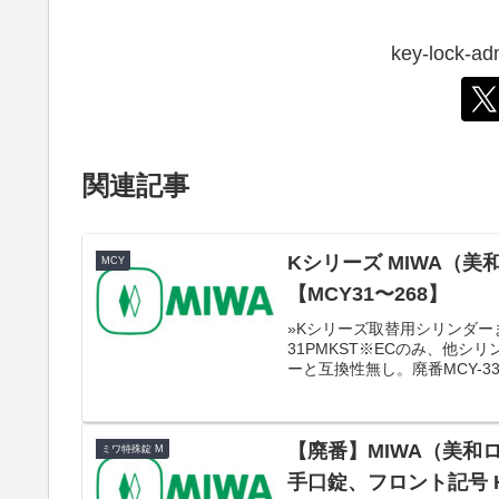
key-lock
関連記事
Kシリーズ MIWA（
MCY
【MCY31〜268】
»Kシリーズ取替用シリンダーま
31PMKST※ECのみ、他シ
ーと互換性無し。廃番MCY-33E
【廃番】MIWA（美和ロ
ミワ特殊錠 M
手口錠、フロント記号 HB