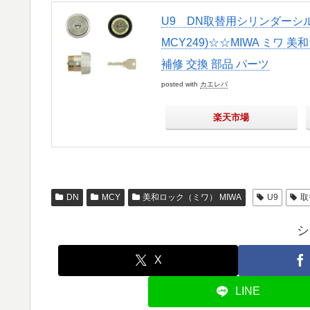
U9 DN取替用シリンダーシル
MCY249)☆☆MIWA ミワ 美
補修 交換 部品 パーツ
posted with
カエレバ
楽天市場
DN
MCY
美和ロック（ミワ） MIWA
U9
取
シ
X
LINE