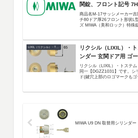
関錠、フロント記号 7H
商品名M-17サッシメーカー吉
チ80ドア厚26フロント形状L
ズ MIWA（美和ロック）特殊錠 
リクシル（LIXIL）・ト
LIXIL（リクシル）・TOSTEM（トステム）
ンダー 玄関ドア用 ゴールド
リクシル（LIXIL）・トステム
同一【DGZZ1031】です。
ド(鍵穴上部のロゴマークもゴー
MIWA U9 DN 取替用シリンダー 