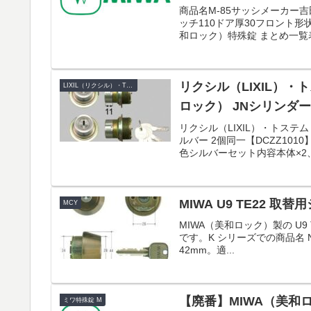
商品名M-85サッシメーカー吉
ッチ110ドア厚30フロント形状
和ロック）特殊錠 まとめ一覧
リクシル（LIXIL）・ト
LIXIL（リクシル）・TOSTEM（トステム）
ロック） JNシリンダー
リクシル（LIXIL）・トステム
ルバー 2個同一【DCZZ10
色シルバーセット内容本体×2、キ
MIWA U9 TE22 取
MCY
MIWA（美和ロック）製の U9
です。K シリーズでの商品名 No. は 
42mm。適...
【廃番】MIWA（美和ロ
ミワ特殊錠 M