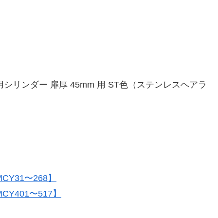
用シリンダー 扉厚 45mm 用 ST色（ステンレスヘアラ
Y31〜268】
Y401〜517】