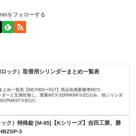
-adminをフォローする
美和ロック）取替用シリンダーまとめ一覧表
とめ一覧表【MCY401〜517】商品名摘要備考MCY-
リンダーと互換性無し。廃番MCY-32PMKRK※ECのみ、他シリンダ
CPMKST※ECの...
ック）特殊錠 [M-85]【Kシリーズ】吉田工業、勝
ZSP-3