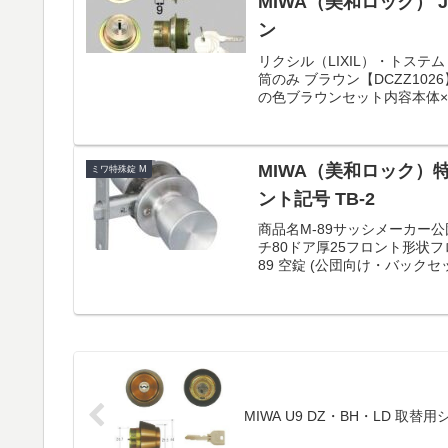
MIWA（美和ロック） 
ン
リクシル（LIXIL）・トステム
筒のみ ブラウン【DCZZ10
の色ブラウンセット内容本体×2、
MIWA（美和ロック）特
ミワ特殊錠 M
ント記号 TB-2
商品名M-89サッシメーカー公
チ80ドア厚25フロント形状フロ
89 空錠 (公団向け・バックセット
MIWA U9 DZ・BH・LD 取替用