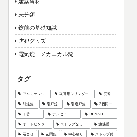
建築資材
未分類
錠前の基礎知識
防犯グッズ
電気錠・メカニカル錠
タグ
アルミサッシ
取替用シリンダー
廃番
引違錠
引戸錠
引違戸錠
2個同一
丁番
デンセイ
DENSEI
オートヒンジ
ストップなし
旗蝶番
召合せ
玄関錠
中心吊り
ストップ付