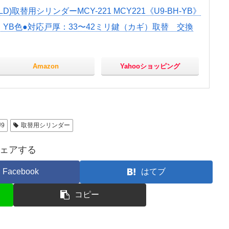
LD)取替用シリンダーMCY-221 MCY221《U9-BH-YB》
：YB色●対応戸厚：33〜42ミリ鍵（カギ）取替 交換
Amazon
Yahooショッピング
U9
取替用シリンダー
ェアする
Facebook
はてブ
コピー