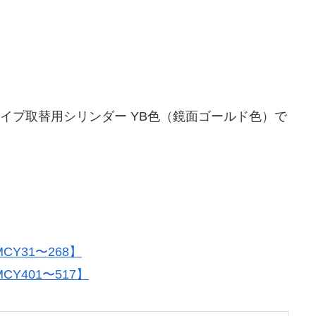
D タイプ取替用シリンダー YB色（鏡面ゴールド色）で
Y31〜268】
Y401〜517】