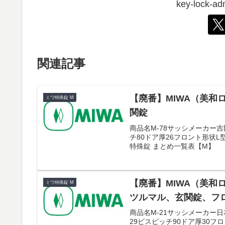
key-lock
関連記事
【廃番】MIWA（美和ロ
ミワ特殊錠 M
関錠
商品名M-78サッシメーカー吉
チ80ドア厚26フロント形状L
特殊錠 まとめ一覧表【M】
【廃番】MIWA（美和ロ
ミワ特殊錠 M
ツルマル、玄関錠、フロン
商品名M-21サッシメーカー日
29ビスピッチ90ドア厚30フロ