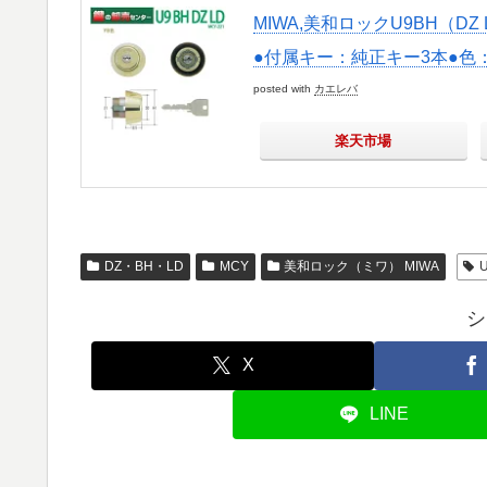
MIWA,美和ロックU9BH（DZ 
●付属キー：純正キー3本●色
posted with
カエレバ
楽天市場
DZ・BH・LD
MCY
美和ロック（ミワ） MIWA
シ
X
LINE