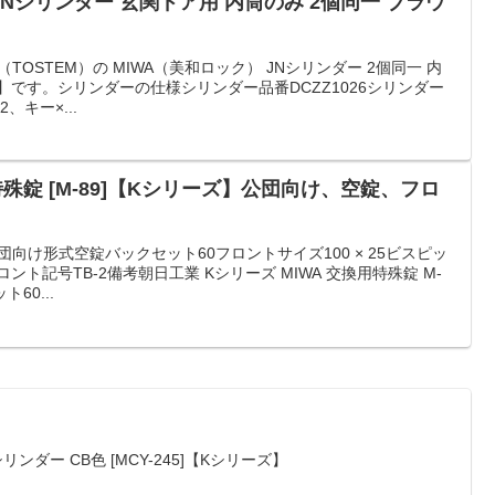
JNシリンダー 玄関ドア用 内筒のみ 2個同一 ブラウ
（TOSTEM）の MIWA（美和ロック） JNシリンダー 2個同一 内
26】です。シリンダーの仕様シリンダー品番DCZZ1026シリンダー
キー×...
殊錠 [M-89]【Kシリーズ】公団向け、空錠、フロ
団向け形式空錠バックセット60フロントサイズ100 × 25ビスピッ
ント記号TB-2備考朝日工業 Kシリーズ MIWA 交換用特殊錠 M-
60...
シリンダー CB色 [MCY-245]【Kシリーズ】