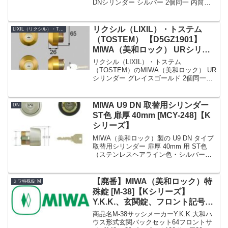
DNシリンダー シルバー 2個同一 内筒の
み【D14Z8011】です。シリンダーの仕様
シリンダー品番D14Z8011シリンダーの色
シルバーセット内容本体×2、キー×...
リクシル（LIXIL）・トステム
LIXIL（リクシル）・TOSTEM（トステム）
（TOSTEM） 【D5GZ1901】
MIWA（美和ロック） URシリン
ダー 玄関ドア用 グレイスゴール
リクシル（LIXIL）・トステム
ド 2個同一
（TOSTEM）のMIWA（美和ロック） UR
シリンダー グレイスゴールド 2個同一
【D5GZ1901】です。シリンダーの仕様
シリンダー品番D5GZ1901シリンダーの
色グレイスゴールド(鍵穴上部のロゴマー
MIWA U9 DN 取替用シリンダー
DN
ク...
ST色 扉厚 40mm [MCY-248]【K
シリーズ】
MIWA（美和ロック）製の U9 DN タイプ
取替用シリンダー 扉厚 40mm 用 ST色
（ステンレスヘアライン色・シルバー
色）です。K シリーズでの商品名 No. は
MCY-248 です。戸厚 (DT : Door
Thickness)...
【廃番】MIWA（美和ロック）特
ミワ特殊錠 M
殊錠 [M-38]【Kシリーズ】
Y.K.K.、玄関錠、フロント記号
LSSP
商品名M-38サッシメーカーY.K.K.大和ハ
ウス形式玄関バックセット64フロントサ