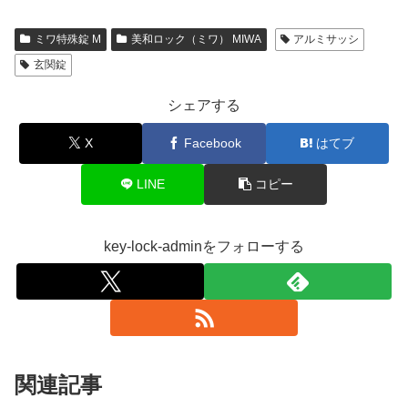
ミワ特殊錠 M
美和ロック（ミワ） MIWA
アルミサッシ
玄関錠
シェアする
X
Facebook
はてブ
LINE
コピー
key-lock-adminをフォローする
関連記事