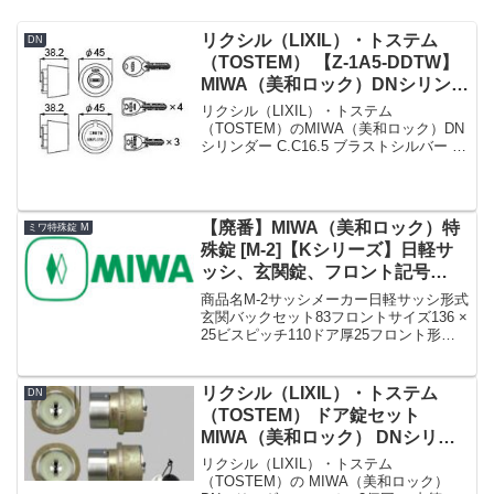
リクシル（LIXIL）・トステム
DN
（TOSTEM） 【Z-1A5-DDTW】
MIWA（美和ロック）DNシリンダ
ー C.C16.5 玄関ドア用 ブラスト
リクシル（LIXIL）・トステム
シルバー 2個同一
（TOSTEM）のMIWA（美和ロック）DN
シリンダー C.C16.5 ブラストシルバー 2
個同一【Z-1A5-DDTW】です。シリンダ
ーの仕様シリンダー品番Z-1A5-DDTWシ
リンダーの色ブラストシルバー...
【廃番】MIWA（美和ロック）特
ミワ特殊錠 M
殊錠 [M-2]【Kシリーズ】日軽サ
ッシ、玄関錠、フロント記号
HMSP
商品名M-2サッシメーカー日軽サッシ形式
玄関バックセット83フロントサイズ136 ×
25ビスピッチ110ドア厚25フロント形状
フロント記号HMSP備考廃番代用 M-71»K
シリーズ MIWA（美和ロック）特殊錠 ま
とめ一覧表【M】
リクシル（LIXIL）・トステム
DN
（TOSTEM） ドア錠セット
MIWA（美和ロック） DNシリン
ダー 玄関ドア用 シルバー 2個同
リクシル（LIXIL）・トステム
一 内筒のみ[D14Z8011]
（TOSTEM）の MIWA（美和ロック）