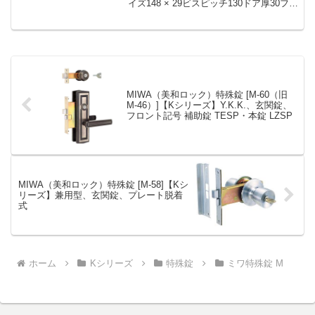
イズ148 × 29ビスピッチ130ドア厚30フロ
ント形状フロント記号LSSP（レバー）備
考廃番»Kシリーズ MIWA（美和ロック）
特殊錠 まとめ一覧表【M...
MIWA（美和ロック）特殊錠 [M-60（旧
M-46）]【Kシリーズ】Y.K.K.、玄関錠、
フロント記号 補助錠 TESP・本錠 LZSP
MIWA（美和ロック）特殊錠 [M-58]【Kシ
リーズ】兼用型、玄関錠、プレート脱着
式
ホーム
Kシリーズ
特殊錠
ミワ特殊錠 M