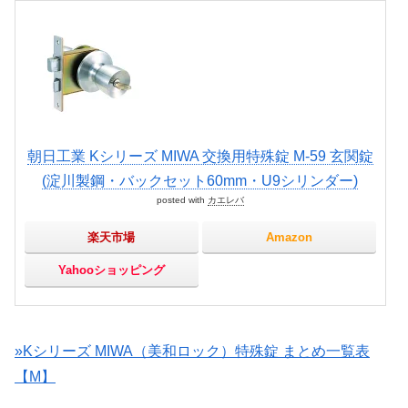
朝日工業 Kシリーズ MIWA 交換用特殊錠 M-59 玄関錠
(淀川製鋼・バックセット60mm・U9シリンダー)
posted with
カエレバ
楽天市場
Amazon
Yahooショッピング
»Kシリーズ MIWA（美和ロック）特殊錠 まとめ一覧表
【M】