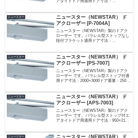
アタイトドア用適用ドア寸法：
1800×2700ドア重量：180kg 以下»『ニュ
ースター（NEWSTAR）定番ドアクロー
ザーのスペックまとめ』を見る
ニュースター（NEWSTAR） ド
ニュースター
アクローザー [P-7004A]
ニュースター（NEWSTAR）製のドアク
ローザー です。パラレル型ストップなし
段付ブラケット適用ドア寸法：
1050×2400ドア重量：85kg 以下ドアチェ
ック ニュースター P-7004A シルバー パ
ラレル型 ストップなし ドアクローザ...
ニュースター（NEWSTAR） ド
ニュースター
アクローザー [PS-7007]
ニュースター（NEWSTAR）製のドアク
ローザー です。パラレル型ストップ付適
用ドア寸法：2000×3000ドア重量：250kg
以下ドアチェック ニュースター 「PS-
7007」 パラレル型 ストップ付 ドアクロ
ーザー 日本ドアーチェック...
ニュースター（NEWSTAR） ド
ニュースター
アクローザー [APS-7003]
ニュースター（NEWSTAR）製のドアク
ローザー です。パラレル型ストップ付エ
アタイトドア用適用ドア寸法：950×2100
ドア重量：65kg 以下ドアチェック ニュ
ースター 「 APS-7003 」 シルバー パラ
レル型 ストップ付 ドアク...
ニュースター（NEWSTAR） ド
ニュースター