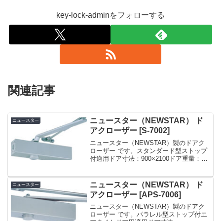
key-lock-adminをフォローする
関連記事
ニュースター（NEWSTAR） ド
ニュースター
アクローザー [S-7002]
ニュースター（NEWSTAR）製のドアク
ローザー です。スタンダード型ストップ
付適用ドア寸法：900×2100ドア重量：
45kg 以下ニュースター スタンダード型
ドアクローザー(ドアチェック) ストップ
付 左右兼用型 ドア重量45kg以下...
ニュースター（NEWSTAR） ド
ニュースター
アクローザー [APS-7006]
ニュースター（NEWSTAR）製のドアク
ローザー です。パラレル型ストップ付エ