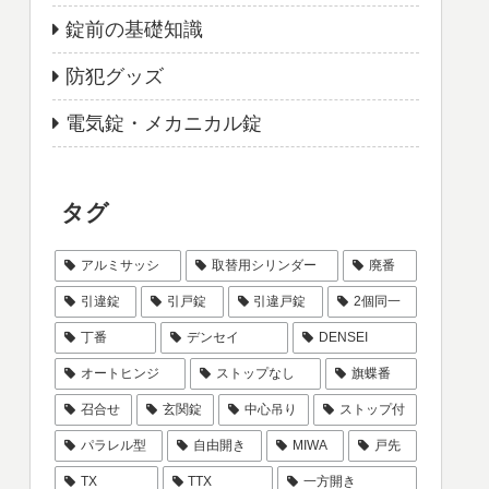
錠前の基礎知識
防犯グッズ
電気錠・メカニカル錠
タグ
アルミサッシ
取替用シリンダー
廃番
引違錠
引戸錠
引違戸錠
2個同一
丁番
デンセイ
DENSEI
オートヒンジ
ストップなし
旗蝶番
召合せ
玄関錠
中心吊り
ストップ付
パラレル型
自由開き
MIWA
戸先
TX
TTX
一方開き