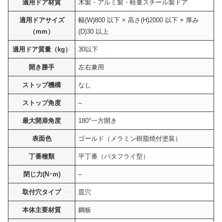
適用ドア材質
木製・アルミ製・軽量スチール製ドア
適用ドアサイズ
幅(W)800 以下 × 高さ(H)2000 以下 × 厚み
（mm）
(D)30 以上
適用ドア質量（kg）
30以下
開き勝手
左右兼用
ストップ機構
なし
ストップ角度
–
最大開扉角度
180°一方開き
表面色
ゴールド（メラミン樹脂焼付塗装）
丁番種類
平丁番（バタフライ型）
閉じ力(N･m)
–
取付穴タイプ
皿穴
本体主要材質
鋼板