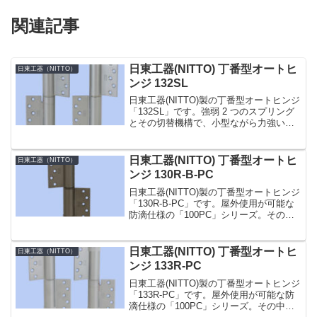
関連記事
日東工器(NITTO) 丁番型オートヒ
日東工器（NITTO）
ンジ 132SL
日東工器(NITTO)製の丁番型オートヒンジ
「132SL」です。強弱 2 つのスプリング
とその切替機構で、小型ながら力強い閉
扉力の「100」シリーズ。ドアの材質・大
きさに合わせて幅広い製品をラインアッ
プしています。その中でも「132」型
日東工器(NITTO) 丁番型オートヒ
日東工器（NITTO）
は、...
ンジ 130R-B-PC
日東工器(NITTO)製の丁番型オートヒンジ
「130R-B-PC」です。屋外使用が可能な
防滴仕様の「100PC」シリーズ。その中
でも「130-PC」型は皿小ネジで取り付け
る面付型のタイプで、ストップ機構とク
ローザー機能がない空丁番です。親子...
日東工器(NITTO) 丁番型オートヒ
日東工器（NITTO）
ンジ 133R-PC
日東工器(NITTO)製の丁番型オートヒンジ
「133R-PC」です。屋外使用が可能な防
滴仕様の「100PC」シリーズ。その中で