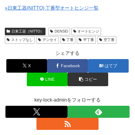
»日東工器(NITTO) 丁番型オートヒンジ一覧
日東工器（NITTO）
DENSEI
オートヒンジ
ストップなし
デンセイ
丁番
平丁番
空丁番
シェアする
X
Facebook
はてブ
LINE
コピー
key-lock-adminをフォローする