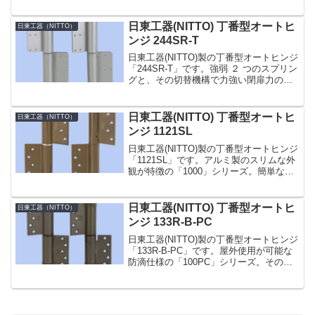
も「133-PC」型は皿小ネジで取り付ける
面付型のタイプです。温度補正機構を内
蔵し、環境温度の変化に影響なく閉じ
日東工器(NITTO) 丁番型オートヒ
日東工器（NITTO）
速...
ンジ 244SR-T
日東工器(NITTO)製の丁番型オートヒンジ
「244SR-T」です。強弱 ２ つのスプリン
グと、その切替機構で力強い閉扉力の
「200」シリーズ。その中でも「244T」
型は、鋼製ドアに使用するタイプです。
（木製・アルミ製にはご使用いただけま
日東工器(NITTO) 丁番型オートヒ
日東工器（NITTO）
せ...
ンジ 1121SL
日東工器(NITTO)製の丁番型オートヒンジ
「1121SL」です。アルミ製のスリムな外
観が特徴の「1000」シリーズ。簡単な閉
じ速度調整付き。スプリングヒンジとダ
ンバーヒンジの各 1 枚が 1 組となってい
ます。電気錠などでドアの閉じ抵抗が...
日東工器(NITTO) 丁番型オートヒ
日東工器（NITTO）
ンジ 133R-B-PC
日東工器(NITTO)製の丁番型オートヒンジ
「133R-B-PC」です。屋外使用が可能な
防滴仕様の「100PC」シリーズ。その中
でも「133-PC」型は皿小ネジで取り付け
る面付型のタイプです。温度補正機構を
内蔵し、環境温度の変化に影響なく閉...