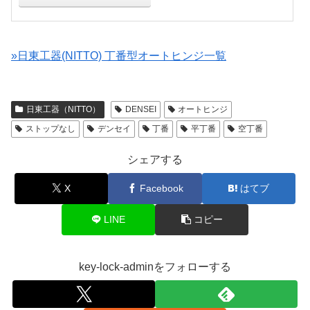
»日東工器(NITTO) 丁番型オートヒンジ一覧
日東工器（NITTO）
DENSEI
オートヒンジ
ストップなし
デンセイ
丁番
平丁番
空丁番
シェアする
X
Facebook
はてブ
LINE
コピー
key-lock-adminをフォローする