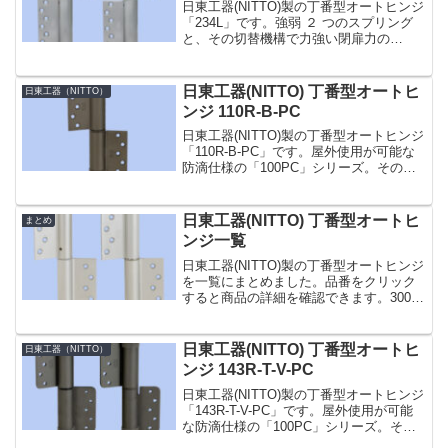
日東工器(NITTO)製の丁番型オートヒンジ
「234L」です。強弱 ２ つのスプリング
と、その切替機構で力強い閉扉力の
「200」シリーズ。その中でも「234」型
は、重量木製・アルミ製・鋼製ドアに使
用するタイプです。簡単な閉じ速度調整
日東工器(NITTO) 丁番型オートヒ
日東工器（NITTO）
付。スプ...
ンジ 110R-B-PC
日東工器(NITTO)製の丁番型オートヒンジ
「110R-B-PC」です。屋外使用が可能な
防滴仕様の「100PC」シリーズ。その中
でも「110-PC」型は、ストップ機構とク
ローザー機能がない空丁番です。親子ド
アでの子ドアなど自動閉扉の不必要な...
日東工器(NITTO) 丁番型オートヒ
まとめ
ンジ一覧
日東工器(NITTO)製の丁番型オートヒンジ
を一覧にまとめました。品番をクリック
すると商品の詳細を確認できます。300
シリーズコンパクトな外観が特徴の
「300」シリーズ。スプリングヒンジとダ
ンバーヒンジの各 1 枚が 1 組となってい
日東工器(NITTO) 丁番型オートヒ
日東工器（NITTO）
ます...
ンジ 143R-T-V-PC
日東工器(NITTO)製の丁番型オートヒンジ
「143R-T-V-PC」です。屋外使用が可能
な防滴仕様の「100PC」シリーズ。その
中でも「143-T-PC」型はより重いドアに