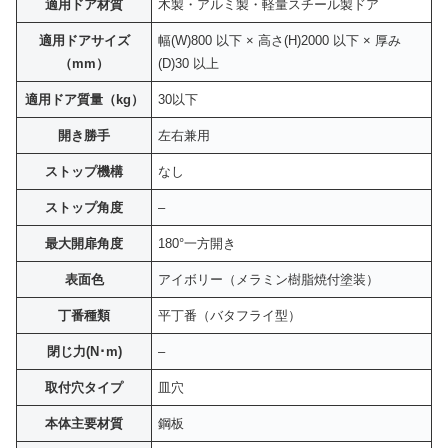
適用ドア材質
木製・アルミ製・軽量スチール製ドア
適用ドアサイズ
幅(W)800 以下 × 高さ(H)2000 以下 × 厚み
（mm）
(D)30 以上
適用ドア質量（kg）
30以下
開き勝手
左右兼用
ストップ機構
なし
ストップ角度
–
最大開扉角度
180°一方開き
表面色
アイボリー（メラミン樹脂焼付塗装）
丁番種類
平丁番（バタフライ型）
閉じ力(N･m)
–
取付穴タイプ
皿穴
本体主要材質
鋼板