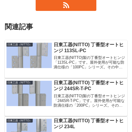
関連記事
日東工器(NITTO) 丁番型オートヒ
日東工器（NITTO）
ンジ 113SL-PC
日東工器(NITTO)製の丁番型オートヒンジ
「113SL-PC」です。屋外使用が可能な防
滴仕様の「100PC」シリーズ。その中で
も「113-PC」型は最も標準的なタイプで
す。温度補正機構を内蔵し、環境温度の
変化に影響なく閉じ速度をほぼ一定に...
日東工器(NITTO) 丁番型オートヒ
日東工器（NITTO）
ンジ 244SR-T-PC
日東工器(NITTO)製の丁番型オートヒンジ
「244SR-T-PC」です。屋外使用が可能な
防滴仕様の「200PC」シリーズ。その中
でも「244-T-PC」型はより大きく重いド
アに使用できる鋼製ドア用のタイプで、
枠・ドア側羽根にタップ穴を設け...
日東工器(NITTO) 丁番型オートヒ
日東工器（NITTO）
ンジ 234L