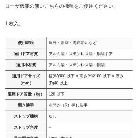
ローザ機能の無いこちらの機種をご使用ください。
1 枚入。
使用環境
屋外・浴室・海岸沿いなど
適用ドア材質
アルミ製・ステンレス製・鋼製ドア
適用枠材質
アルミ製・ステンレス製・鋼製
適用ドアサイズ
幅(W)900 以下 × 高さ(H)2100 以下 × 厚み
（mm）
(D)40 以上
適用ドア質量（kg）
120 以下
開き勝手
右開き（R）押し勝手
ストップ機構
なし
ストップ角度
–