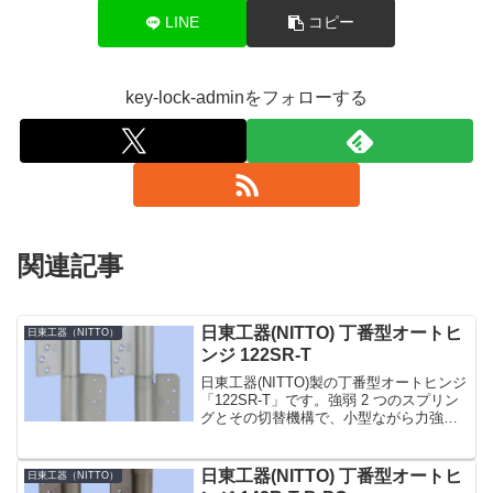
LINE
コピー
key-lock-adminをフォローする
関連記事
日東工器(NITTO) 丁番型オートヒ
日東工器（NITTO）
ンジ 122SR-T
日東工器(NITTO)製の丁番型オートヒンジ
「122SR-T」です。強弱 2 つのスプリン
グとその切替機構で、小型ながら力強い
閉扉力の「100」シリーズ。ドアの材質・
大きさに合わせて幅広い製品をラインア
ップしています。その中でも「122T」...
日東工器(NITTO) 丁番型オートヒ
日東工器（NITTO）