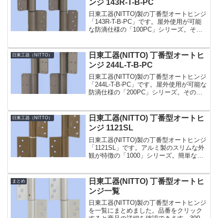
ンジ 143R-T-B-PC
日東工器(NITTO)製の丁番型オートヒンジ
「143R-T-B-PC」です。屋外使用が可能
な防滴仕様の「100PC」シリーズ。その
中でも「143-T-PC」型はより重いドアに
使用できる鋼製ドア用のタイプです。温
度補正機構を内蔵し、環境温度の...
日東工器(NITTO) 丁番型オートヒ
日東工器（NITTO）
ンジ 244L-T-B-PC
日東工器(NITTO)製の丁番型オートヒンジ
「244L-T-B-PC」です。屋外使用が可能な
防滴仕様の「200PC」シリーズ。その中
でも「244-T-PC」型はより大きく重いド
アに使用できる鋼製ドア用のタイプで、
枠・ドア側羽根にタップ穴を設...
日東工器(NITTO) 丁番型オートヒ
日東工器（NITTO）
ンジ 1121SL
日東工器(NITTO)製の丁番型オートヒンジ
「1121SL」です。アルミ製のスリムな外
観が特徴の「1000」シリーズ。簡単な閉
じ速度調整付き。スプリングヒンジとダ
ンバーヒンジの各 1 枚が 1 組となってい
ます。電気錠などでドアの閉じ抵抗が...
日東工器(NITTO) 丁番型オートヒ
まとめ
ンジ一覧
日東工器(NITTO)製の丁番型オートヒンジ
を一覧にまとめました。品番をクリック