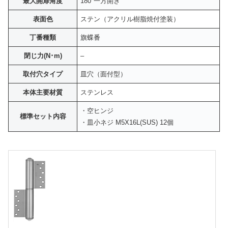
最大開扉角度
180°一方開き
表面色
ステン（アクリル樹脂焼付塗装）
丁番種類
旗蝶番
閉じ力(N･m)
–
取付穴タイプ
皿穴（面付型）
本体主要材質
ステンレス
・空ヒンジ
標準セット内容
・皿小ネジ M5X16L(SUS) 12個