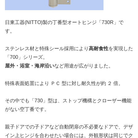
日東工器(NITTO)製の丁番型オートヒンジ「730R」で
す。
ステンレス材と特殊シール採用により
高耐食性
を実現した
「700」シリーズ。
屋外・浴室・海岸沿い
など用途が広がりました。
特殊表面処置により ＰＣ 型に対し耐久性が約 ２ 倍。
その中でも「730」型は、ストップ機構とクローザー機能
がない空丁番です。
親子ドアでの子ドアなど自動閉扉の不必要なドアで、デザ
イン上ヒンジを合わせたい場合には、外観形状は同じでク