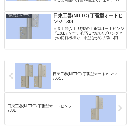
すると商品の詳細を確認できます。300
シリーズコンパクトな外観が特徴の
「300」シリーズ。スプリングヒンジとダ
ンバーヒンジの各 1 枚が 1 組となってい
日東工器(NITTO) 丁番型オートヒ
日東工器（NITTO）
ます...
ンジ 130L
日東工器(NITTO)製の丁番型オートヒンジ
「130L」です。強弱 2 つのスプリングと
その切替機構で、小型ながら力強い閉扉
力の「100」シリーズ。ドアの材質・大き
さに合わせて幅広い製品をラインアップ
しています。その中でも「120」型は、
ア...
日東工器(NITTO) 丁番型オートヒンジ
733SL
日東工器(NITTO) 丁番型オートヒンジ
730L