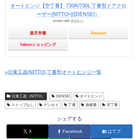
オートヒンジ【空丁番】 730R/730L 丁番型ドアクロ
ーザー(NITTO=旧DENSEI）
posted with
カエレバ
楽天市場
Amazon
Yahooショッピング
»日東工器(NITTO) 丁番型オートヒンジ一覧
日東工器（NITTO）
DENSEI
オートヒンジ
ストップなし
デンセイ
丁番
旗蝶番
空丁番
シェアする
X
Facebook
はてブ