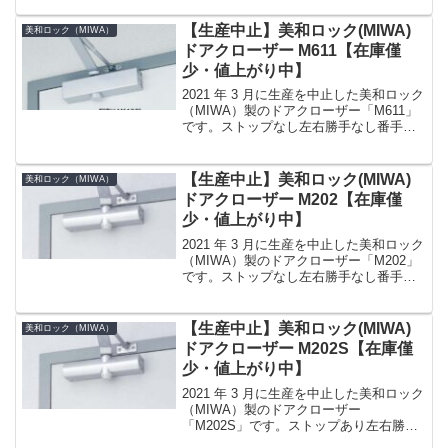
ザーです。ストップなし左右勝手なし
（左右兼用）番手（適用扉）3 番（スチ
【生産中止】美和ロック(MIWA)
美和ロック（MIWA）
ー...
ドアクローザー M611【在庫僅
少・値上がり中】
2021 年 3 月に生産を中止した美和ロック
（MIWA）製のドアクローザー「M611」
です。ストップなし左右勝手なし番手
（適用扉）1 番（室内のフラッシュド
ア） 15 〜 30kg取付けスタンダード型
（標準型）カラーシルバー（SV）、ブ
【生産中止】美和ロック(MIWA)
美和ロック（MIWA）
ラ...
ドアクローザー M202【在庫僅
少・値上がり中】
2021 年 3 月に生産を中止した美和ロック
（MIWA）製のドアクローザー「M202」
です。ストップなし左右勝手なし番手
（適用扉）2 番（玄関ドア） 25 〜 45kg
取付けスタンダード型（標準型）カラー
シルバー（SV）、ブラック艶消し（...
【生産中止】美和ロック(MIWA)
美和ロック（MIWA）
ドアクローザー M202S【在庫僅
少・値上がり中】
2021 年 3 月に生産を中止した美和ロック
（MIWA）製のドアクローザー
「M202S」です。ストップあり左右勝手
なし番手（適用扉）2 番（玄関ドア） 25