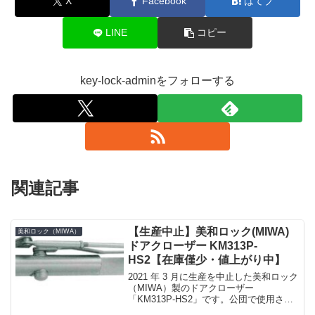
X
Facebook
はてブ
LINE
コピー
key-lock-adminをフォローする
関連記事
【生産中止】美和ロック(MIWA)
美和ロック（MIWA）
ドアクローザー KM313P-
HS2【在庫僅少・値上がり中】
2021 年 3 月に生産を中止した美和ロック
（MIWA）製のドアクローザー
「KM313P-HS2」です。公団で使用され
ている PLS-KJ-C 型の交換用ドアクロー