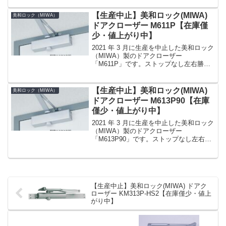
〜 45kg取付けスタンダード型（標準型）
カラーシルバー（SV）、ブラック艶消
【生産中止】美和ロック(MIWA)
美和ロック（MIWA）
し...
ドアクローザー M611P【在庫僅
少・値上がり中】
2021 年 3 月に生産を中止した美和ロック
（MIWA）製のドアクローザー
「M611P」です。ストップなし左右勝手
なし番手（適用扉）1 番（室内のフラッ
シュドア） 15 〜 30kg取付けパラレル型
カラーシルバー（SV）、ブラック艶消し
【生産中止】美和ロック(MIWA)
美和ロック（MIWA）
（...
ドアクローザー M613P90【在庫
僅少・値上がり中】
2021 年 3 月に生産を中止した美和ロック
（MIWA）製のドアクローザー
「M613P90」です。ストップなし左右勝
手なし番手（適用扉）3 番（オフィスの
鋼製ドア等） 40 〜 65kg取付けパラレル
型カラーシルバー（SV）、ブラック艶
消...
【生産中止】美和ロック(MIWA) ドアク
ローザー KM313P-HS2【在庫僅少・値上
がり中】