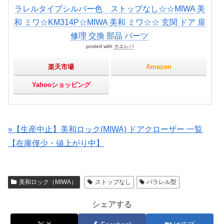
ラレルタイプシルバー色 ストップなし☆☆MIWA 美
和 ミワ☆KM314P☆MIWA 美和 ミワ☆☆ 玄関 ドア 扉
修理 交換 部品 パーツ
posted with
カエレバ
楽天市場
Amazon
Yahooショッピング
»【生産中止】美和ロック(MIWA) ドアクローザー 一覧
【在庫僅少・値上がり中】
美和ロック（MIWA）
ストップなし
パラレル型
シェアする