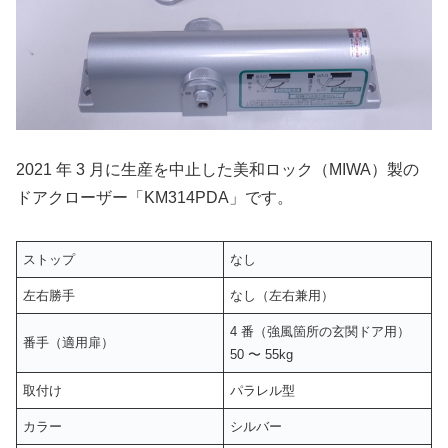
2021 年 3 月に生産を中止した美和ロック（MIWA）製の
ドアクローザー「KM314PDA」です。
ストップ
なし
左右勝手
なし（左右兼用）
4 番（強風箇所の玄関ドア用）
番手（適用扉）
50 〜 55kg
取付け
パラレル型
カラー
シルバー