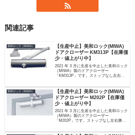
関連記事
【生産中止】美和ロック(MIWA)
美和ロック（MIWA）
ドアクローザー KM313P【在庫僅
少・値上がり中】
2021 年 3 月に生産を中止した美和ロック
（MIWA）製のドアクローザー
「KM313P」です。ストップなし左右勝
手なし（左右兼用）番手（適用扉）3 番
（スチール扉用） 15 〜 50kg取付けパラ
レル型カラーシルバーミワロック ドア
【生産中止】美和ロック(MIWA)
美和ロック（MIWA）
クロ...
ドアクローザー M202P【在庫僅
少・値上がり中】
2021 年 3 月に生産を中止した美和ロック
（MIWA）製のドアクローザー
「M202P」です。ストップなし左右勝手
なし番手（適用扉）2 番（玄関ドア） 25
〜 45kg取付けパラレル型カラーシルバー
（SV）、ブラック艶消し（BK）、アイ...