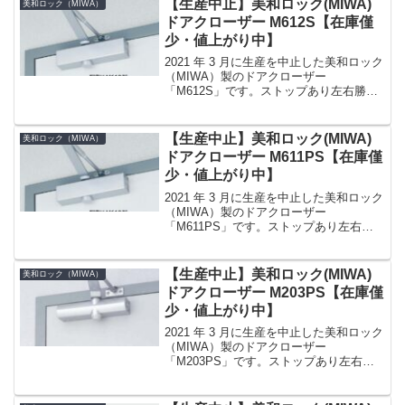
【生産中止】美和ロック(MIWA)
美和ロック（MIWA）
ドアクローザー M612S【在庫僅
少・値上がり中】
2021 年 3 月に生産を中止した美和ロック
（MIWA）製のドアクローザー
「M612S」です。ストップあり左右勝手
なし番手（適用扉）2 番（玄関ドア） 25
〜 45kg取付けスタンダード型（標準型）
カラーシルバー（SV）、ブラック艶消
【生産中止】美和ロック(MIWA)
美和ロック（MIWA）
し...
ドアクローザー M611PS【在庫僅
少・値上がり中】
2021 年 3 月に生産を中止した美和ロック
（MIWA）製のドアクローザー
「M611PS」です。ストップあり左右勝
手なし番手（適用扉）1 番（室内のフラ
ッシュドア） 15 〜 30kg取付けパラレル
型カラーシルバー（SV）、ブラック艶消
【生産中止】美和ロック(MIWA)
美和ロック（MIWA）
し...
ドアクローザー M203PS【在庫僅
少・値上がり中】
2021 年 3 月に生産を中止した美和ロック
（MIWA）製のドアクローザー
「M203PS」です。ストップあり左右勝
手なし番手（適用扉）3 番（オフィスの
鋼製ドア等） 40 〜 65kg取付けパラレル
型カラーシルバー（SV）、ブラック艶消